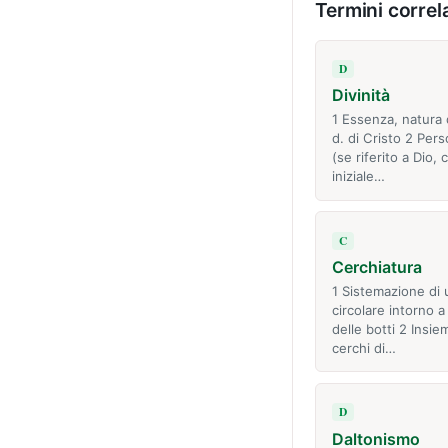
Termini correla
D
Divinità
1 Essenza, natura d
d. di Cristo 2 Pers
(se riferito a Dio, 
iniziale…
C
Cerchiatura
1 Sistemazione di 
circolare intorno a 
delle botti 2 Insie
cerchi di…
D
Daltonismo