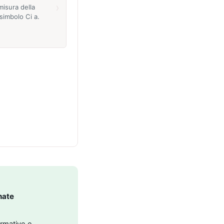
›
misura della
 simbolo Ci a.
nate
ormative e