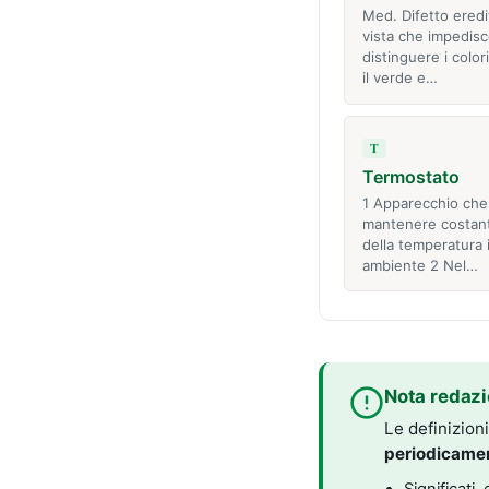
Med. Difetto eredit
vista che impedisc
distinguere i color
il verde e…
T
Termostato
1 Apparecchio che
mantenere costante
della temperatura 
ambiente 2 Nel…
Nota redazi
Le definizion
periodicame
Significati