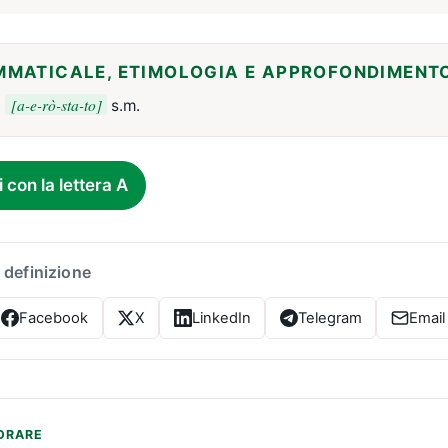
MMATICALE, ETIMOLOGIA E APPROFONDIMENT
[a-e-rò-sta-to]
.
s.m.
i con la lettera A
 definizione
Facebook
X
LinkedIn
Telegram
Email
ORARE