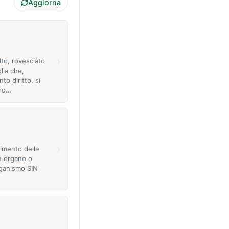
Aggiorna
›
to, rovesciato
glia che,
to diritto, si
tro…
›
imento delle
n organo o
rganismo SIN