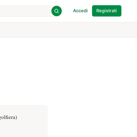
Accedi
Registrati
golfiera)