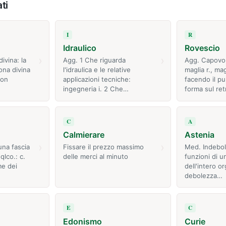
ti
I
R
Idraulico
Rovescio
›
›
ivina: la
Agg. 1 Che riguarda
Agg. Capovol
ona divina
l'idraulica e le relative
maglia r., ma
con
applicazioni tecniche:
facendo il pun
ingegneria i. 2 Che…
forma sul re
C
A
Calmierare
Astenia
›
›
una fascia
Fissare il prezzo massimo
Med. Indebol
qlco.: c.
delle merci al minuto
funzioni di u
me dei
dell'intero o
debolezza…
E
C
Edonismo
Curie