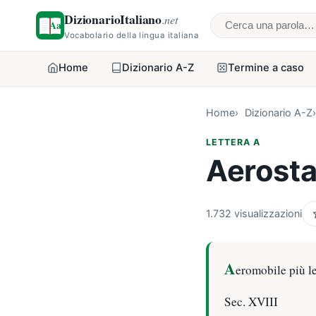
DizionarioItaliano
.net
Cerca una parol
Vocabolario della lingua italiana
Home
Dizionario A-Z
Termine a caso
Home
Dizionario A-Z
LETTERA A
Aerosta
1.732 visualizzazioni
A
eromobile più le
Sec. XVIII