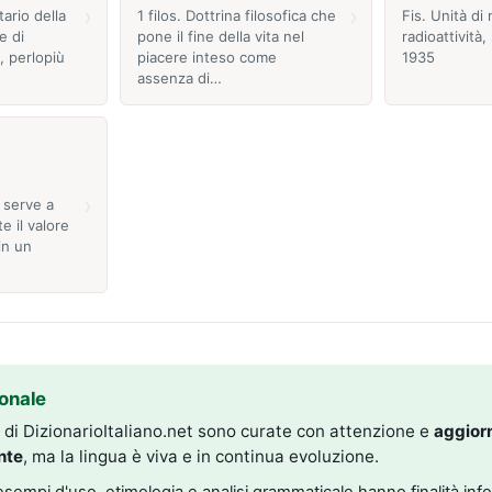
›
›
ario della
1 filos. Dottrina filosofica che
Fis. Unità di 
e di
pone il fine della vita nel
radioattività,
i, perlopiù
piacere inteso come
1935
assenza di…
›
 serve a
 il valore
in un
onale
i di DizionarioItaliano.net sono curate con attenzione e
aggior
nte
, ma la lingua è viva e in continua evoluzione.
, esempi d'uso, etimologia e analisi grammaticale hanno finalità inf