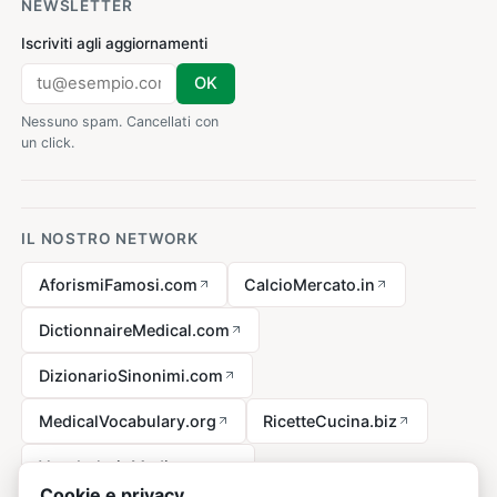
NEWSLETTER
Iscriviti agli aggiornamenti
OK
Nessuno spam. Cancellati con
un click.
IL NOSTRO NETWORK
AforismiFamosi.com
CalcioMercato.in
DictionnaireMedical.com
DizionarioSinonimi.com
MedicalVocabulary.org
RicetteCucina.biz
VocabolarioMedico.com
Cookie e privacy