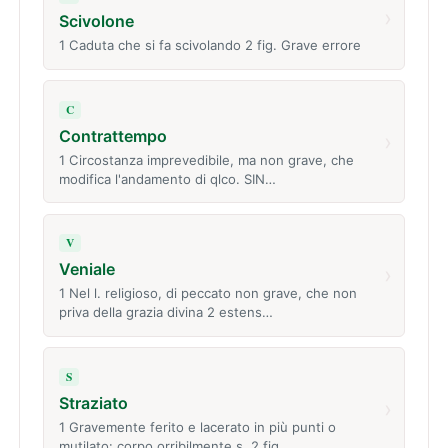
›
Scivolone
1 Caduta che si fa scivolando 2 fig. Grave errore
C
Contrattempo
›
1 Circostanza imprevedibile, ma non grave, che
modifica l'andamento di qlco. SIN…
V
Veniale
›
1 Nel l. religioso, di peccato non grave, che non
priva della grazia divina 2 estens…
S
Straziato
›
1 Gravemente ferito e lacerato in più punti o
mutilato: corpo orribilmente s. 2 fig…