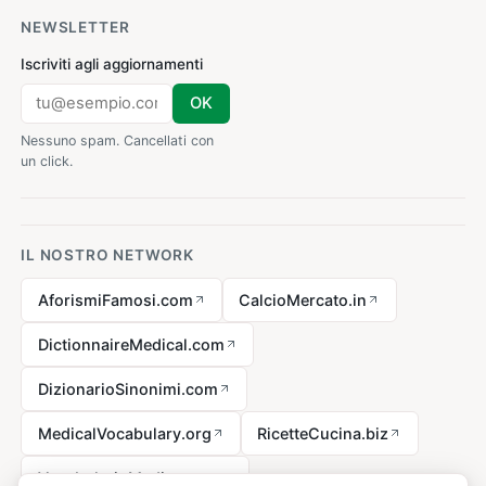
NEWSLETTER
Iscriviti agli aggiornamenti
OK
Nessuno spam. Cancellati con
un click.
IL NOSTRO NETWORK
AforismiFamosi.com
CalcioMercato.in
DictionnaireMedical.com
DizionarioSinonimi.com
MedicalVocabulary.org
RicetteCucina.biz
VocabolarioMedico.com