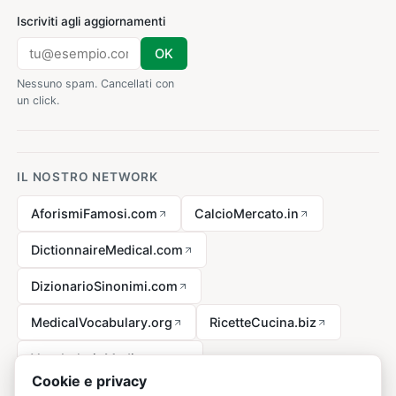
Iscriviti agli aggiornamenti
OK
Nessuno spam. Cancellati con
un click.
IL NOSTRO NETWORK
AforismiFamosi.com
CalcioMercato.in
DictionnaireMedical.com
DizionarioSinonimi.com
MedicalVocabulary.org
RicetteCucina.biz
VocabolarioMedico.com
Cookie e privacy