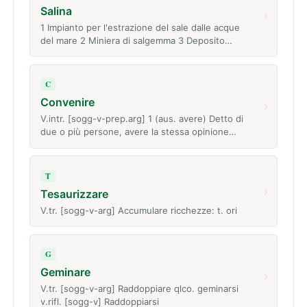
Salina
›
1 Impianto per l'estrazione del sale dalle acque
del mare 2 Miniera di salgemma 3 Deposito…
C
Convenire
›
V.intr. [sogg-v-prep.arg] 1 (aus. avere) Detto di
due o più persone, avere la stessa opinione…
T
›
Tesaurizzare
V.tr. [sogg-v-arg] Accumulare ricchezze: t. ori
G
Geminare
›
V.tr. [sogg-v-arg] Raddoppiare qlco. geminarsi
v.rifl. [sogg-v] Raddoppiarsi