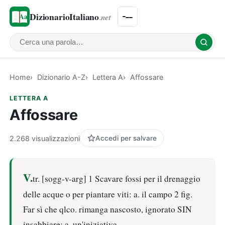
DizionarioItaliano
.net
Cerca una parola
Home
Dizionario A-Z
Lettera A
Affossare
LETTERA A
Affossare
2.268 visualizzazioni
Accedi per salvare
V.
tr. [sogg-v-arg] 1 Scavare fossi per il drenaggio
delle acque o per piantare viti: a. il campo 2 fig.
Far sì che qlco. rimanga nascosto, ignorato SIN
insabbiare: a. un'iniziativa