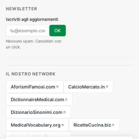
NEWSLETTER
Iscriviti agli aggiornamenti
OK
Nessuno spam. Cancellati con
un click.
IL NOSTRO NETWORK
AforismiFamosi.com
CalcioMercato.in
DictionnaireMedical.com
DizionarioSinonimi.com
MedicalVocabulary.org
RicetteCucina.biz
VocabolarioMedico.com