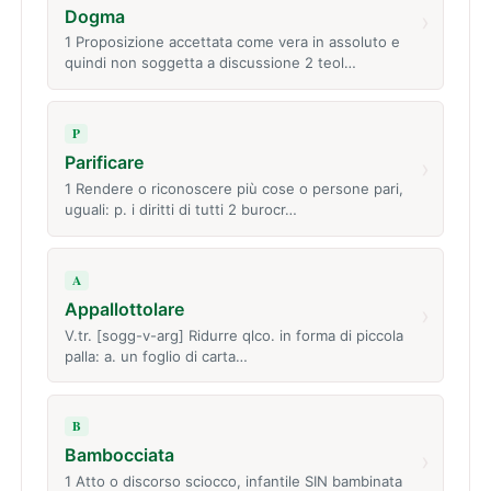
Dogma
›
1 Proposizione accettata come vera in assoluto e
quindi non soggetta a discussione 2 teol…
P
Parificare
›
1 Rendere o riconoscere più cose o persone pari,
uguali: p. i diritti di tutti 2 burocr…
A
Appallottolare
›
V.tr. [sogg-v-arg] Ridurre qlco. in forma di piccola
palla: a. un foglio di carta…
B
Bambocciata
›
1 Atto o discorso sciocco, infantile SIN bambinata