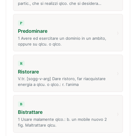
partic., che si realizzi qlco. che si desidera…
P
Predominare
›
1 Avere ed esercitare un dominio in un ambito,
oppure su qlcu. o qlco.
R
Ristorare
›
V.tr. [sogg-v-arg] Dare ristoro, far riacquistare
energia a qlcu. o qlco.: r. l'anima
B
Bistrattare
›
1 Usare malamente qlco.: b. un mobile nuovo 2
fig. Maltrattare qlcu.