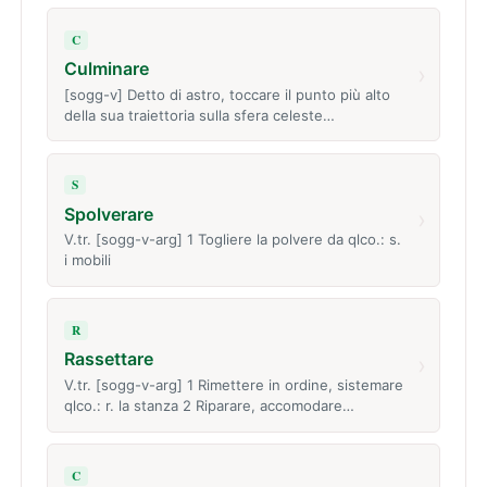
C
Culminare
›
[sogg-v] Detto di astro, toccare il punto più alto
della sua traiettoria sulla sfera celeste…
S
Spolverare
›
V.tr. [sogg-v-arg] 1 Togliere la polvere da qlco.: s.
i mobili
R
Rassettare
›
V.tr. [sogg-v-arg] 1 Rimettere in ordine, sistemare
qlco.: r. la stanza 2 Riparare, accomodare…
C