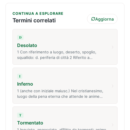
CONTINUA A ESPLORARE
Aggiorna
Termini correlati
D
Desolato
›
1 Con riferimento a luogo, deserto, spoglio,
squallido: d. periferia di città 2 Riferito a…
I
Inferno
›
1 (anche con iniziale maiusc.) Nel cristianesimo,
luogo della pena eterna che attende le anime…
T
Tormentato
›
1 Inquieto, angosciato, afflitto da tormenti: animo