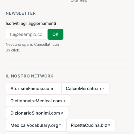
Sitemap
NEWSLETTER
Iscriviti agli aggiornamenti
OK
Nessuno spam. Cancellati con
un click.
IL NOSTRO NETWORK
AforismiFamosi.com
CalcioMercato.in
DictionnaireMedical.com
DizionarioSinonimi.com
MedicalVocabulary.org
RicetteCucina.biz