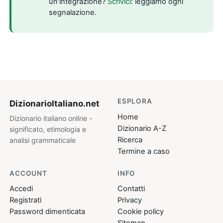
un'integrazione?
Scrivici
: leggiamo ogni
segnalazione.
ESPLORA
DizionarioItaliano
.net
Home
Dizionario italiano online -
Dizionario A-Z
significato, etimologia e
Ricerca
analisi grammaticale
Termine a caso
ACCOUNT
INFO
Accedi
Contatti
Registrati
Privacy
Password dimenticata
Cookie policy