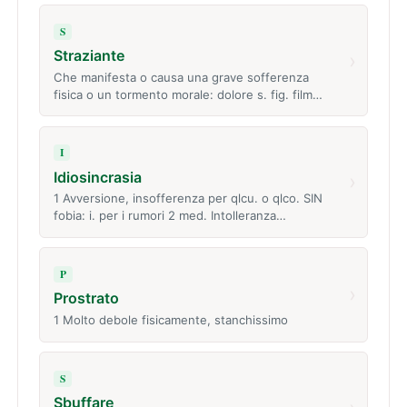
S
Straziante
›
Che manifesta o causa una grave sofferenza
fisica o un tormento morale: dolore s. fig. film…
I
Idiosincrasia
›
1 Avversione, insofferenza per qlcu. o qlco. SIN
fobia: i. per i rumori 2 med. Intolleranza…
P
›
Prostrato
1 Molto debole fisicamente, stanchissimo
S
Sbuffare