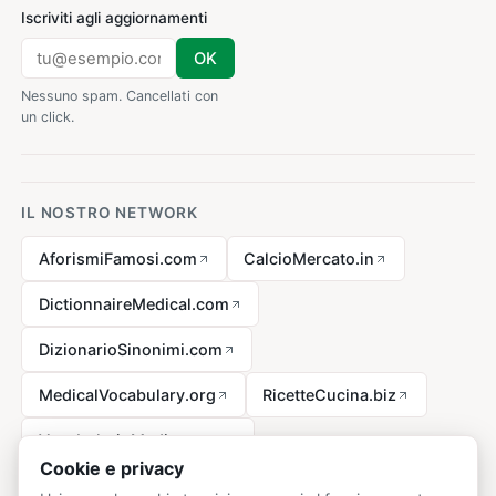
Iscriviti agli aggiornamenti
OK
Nessuno spam. Cancellati con
un click.
IL NOSTRO NETWORK
AforismiFamosi.com
CalcioMercato.in
DictionnaireMedical.com
DizionarioSinonimi.com
MedicalVocabulary.org
RicetteCucina.biz
VocabolarioMedico.com
Cookie e privacy