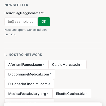
NEWSLETTER
Iscriviti agli aggiornamenti
OK
Nessuno spam. Cancellati con
un click.
IL NOSTRO NETWORK
AforismiFamosi.com
CalcioMercato.in
DictionnaireMedical.com
DizionarioSinonimi.com
MedicalVocabulary.org
RicetteCucina.biz
VocabolarioMedico.com