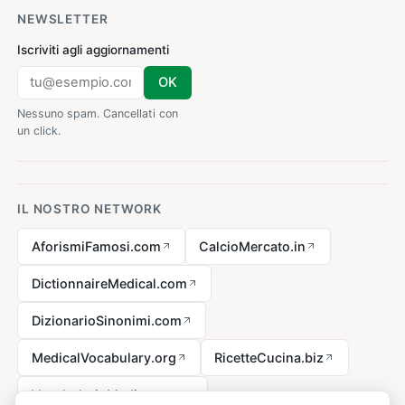
NEWSLETTER
Iscriviti agli aggiornamenti
OK
Nessuno spam. Cancellati con
un click.
IL NOSTRO NETWORK
AforismiFamosi.com
CalcioMercato.in
DictionnaireMedical.com
DizionarioSinonimi.com
MedicalVocabulary.org
RicetteCucina.biz
VocabolarioMedico.com