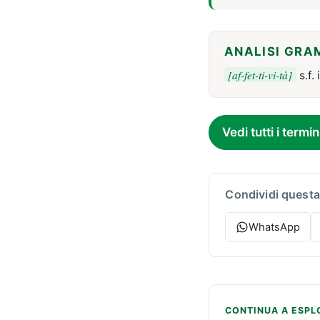
ANALISI GRA
[af-fet-ti-vi-tà]
s.f. 
Vedi tutti i termin
Condividi questa
WhatsApp
CONTINUA A ESPL