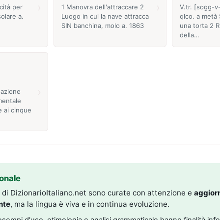
›
›
cità per
1 Manovra dell'attraccare 2
V.tr. [sogg-v
solare a.
Luogo in cui la nave attracca
qlco. a metà 
SIN banchina, molo a. 1863
una torta 2 R
della…
›
uazione
mentale
e ai cinque
onale
i di DizionarioItaliano.net sono curate con attenzione e
aggior
nte
, ma la lingua è viva e in continua evoluzione.
, esempi d'uso, etimologia e analisi grammaticale hanno finalità inf