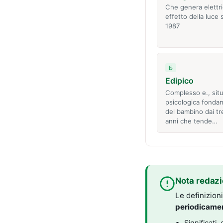
Che genera elettri
effetto della luce 
1987
E
Edipico
Complesso e., sit
psicologica fonda
del bambino dai tr
anni che tende…
Nota redazi
Le definizion
periodicame
Significati