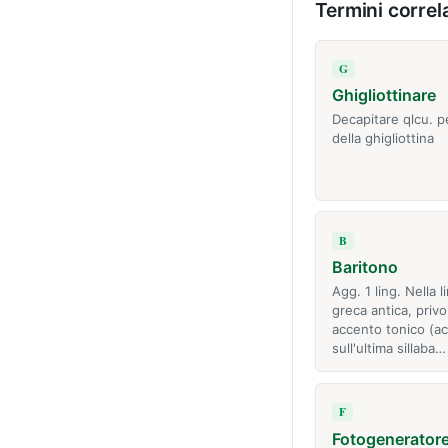
Termini correla
G
Ghigliottinare
Decapitare qlcu. 
della ghigliottina
B
Baritono
Agg. 1 ling. Nella l
greca antica, privo
accento tonico (ac
sull'ultima sillaba…
F
Fotogenerator