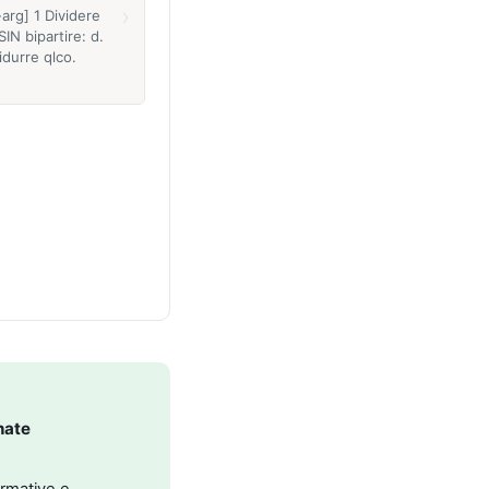
›
-arg] 1 Dividere
SIN bipartire: d.
idurre qlco.
nate
ormative e