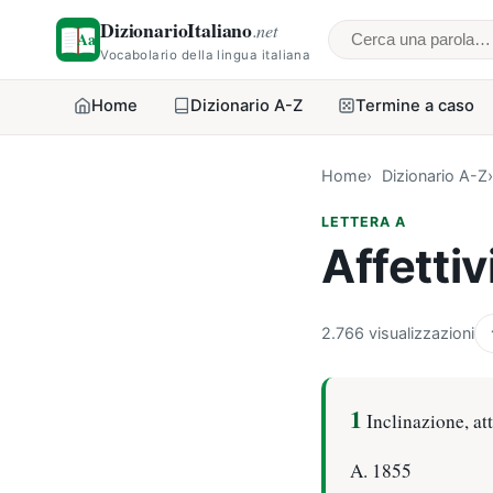
DizionarioItaliano
.net
Cerca una parol
Vocabolario della lingua italiana
Home
Dizionario A-Z
Termine a caso
Home
Dizionario A-Z
LETTERA A
Affettiv
2.766 visualizzazioni
1
Inclinazione, att
A. 1855