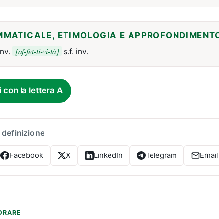
MMATICALE, ETIMOLOGIA E APPROFONDIMENT
[af-fet-ti-vi-tà]
inv.
s.f. inv.
i con la lettera A
 definizione
Facebook
X
LinkedIn
Telegram
Email
ORARE