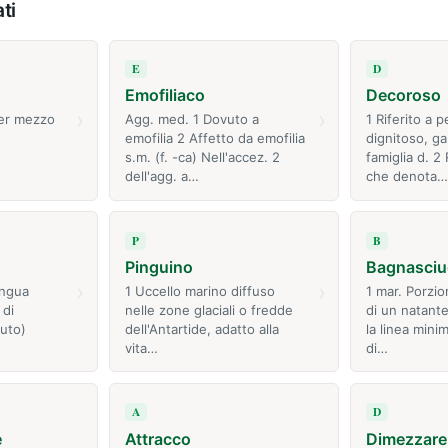
ti
E
D
Emofiliaco
Decoroso
›
›
per mezzo
Agg. med. 1 Dovuto a
1 Riferito a 
emofilia 2 Affetto da emofilia
dignitoso, ga
s.m. (f. -ca) Nell'accez. 2
famiglia d. 2 
dell'agg. a…
che denota…
P
B
Pinguino
Bagnasciu
›
›
ingua
1 Uccello marino diffuso
1 mar. Porzio
 di
nelle zone glaciali o fredde
di un natant
uto)
dell'Antartide, adatto alla
la linea min
vita…
di…
A
D
e
Attracco
Dimezzare