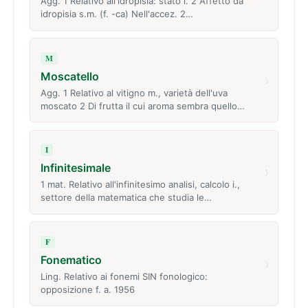
Agg. 1 Relativo all'idropisia: stato i. 2 Affetto da
idropisia s.m. (f. -ca) Nell'accez. 2…
M
Moscatello
›
Agg. 1 Relativo al vitigno m., varietà dell'uva
moscato 2 Di frutta il cui aroma sembra quello…
I
Infinitesimale
›
1 mat. Relativo all'infinitesimo analisi, calcolo i.,
settore della matematica che studia le…
F
Fonematico
›
Ling. Relativo ai fonemi SIN fonologico:
opposizione f. a. 1956