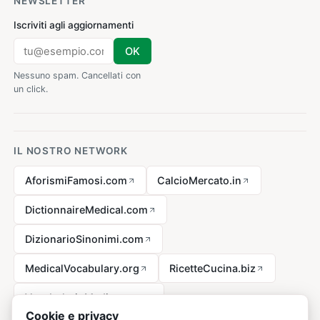
NEWSLETTER
Iscriviti agli aggiornamenti
OK
Nessuno spam. Cancellati con
un click.
IL NOSTRO NETWORK
AforismiFamosi.com
CalcioMercato.in
DictionnaireMedical.com
DizionarioSinonimi.com
MedicalVocabulary.org
RicetteCucina.biz
VocabolarioMedico.com
Cookie e privacy