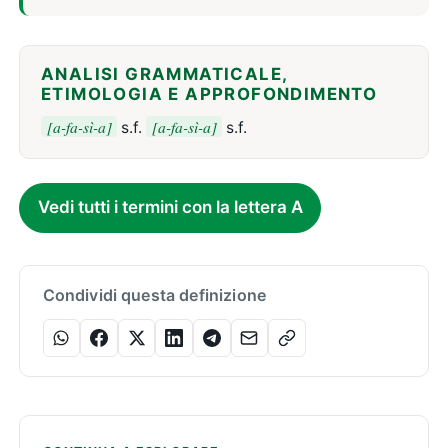
ANALISI GRAMMATICALE,
ETIMOLOGIA E APPROFONDIMENTO
[a-fa-sì-a]
[a-fa-sì-a]
s.f.
s.f.
Vedi tutti i termini con la lettera A
Condividi questa definizione