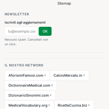
Sitemap
NEWSLETTER
Iscriviti agli aggiornamenti
OK
Nessuno spam. Cancellati con
un click.
IL NOSTRO NETWORK
AforismiFamosi.com
CalcioMercato.in
DictionnaireMedical.com
DizionarioSinonimi.com
MedicalVocabulary.org
RicetteCucina.biz