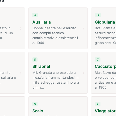
A
G
Ausiliaria
Globularia
›
›
esto in
Donna inserita nell'esercito
Bot. Pianta e
re: d. un
con compiti tecnico-
azzurri raccol
m.
amministrativi o assistenziali
infiorescenze
a. 1946
globo sec. XV
S
C
Shrapnel
Cacciatorp
›
›
tramite
Mil. Granata che esplode a
Mar. Nave da
sull'aria o
mezz'aria frammentandosi in
e veloce, co
,
mille schegge, usata fino alla
antiaeree e a
prima…
a. 1905
S
V
Scalo
Viaggiator