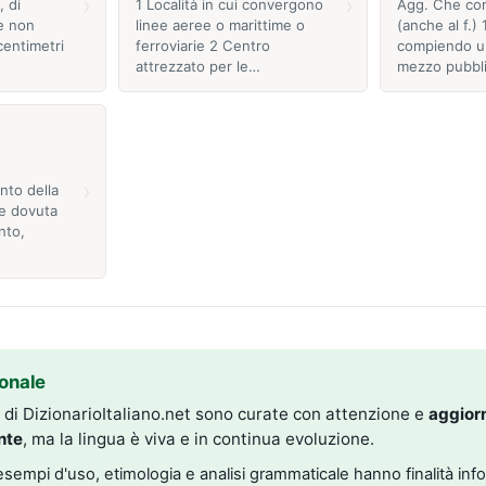
›
›
, di
1 Località in cui convergono
Agg. Che com
re non
linee aeree o marittime o
(anche al f.) 
centimetri
ferroviarie 2 Centro
compiendo un
attrezzato per le…
mezzo pubbl
›
nto della
re dovuta
nto,
onale
i di DizionarioItaliano.net sono curate con attenzione e
aggior
nte
, ma la lingua è viva e in continua evoluzione.
, esempi d'uso, etimologia e analisi grammaticale hanno finalità inf