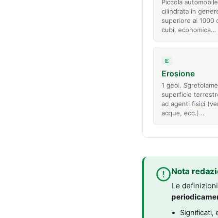
Piccola automobile
cilindrata in gene
superiore ai 1000 
cubi, economica…
E
Erosione
1 geol. Sgretolame
superficie terrest
ad agenti fisici (ve
acque, ecc.)…
Nota redazi
Le definizion
periodicame
Significati