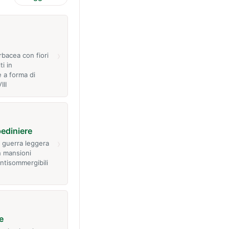
›
rbacea con fiori
ti in
 a forma di
III
ediniere
›
 guerra leggera
n mansioni
ntisommergibili
e