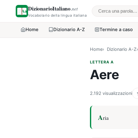
DizionarioItaliano
.net
Cerca una parol
Vocabolario della lingua italiana
Home
Dizionario A-Z
Termine a caso
Home
Dizionario A-Z
LETTERA A
Aere
2.192 visualizzazioni
A
ria