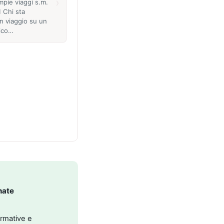
›
pie viaggi s.m.
1 Chi sta
 viaggio su un
ico…
nate
ormative e