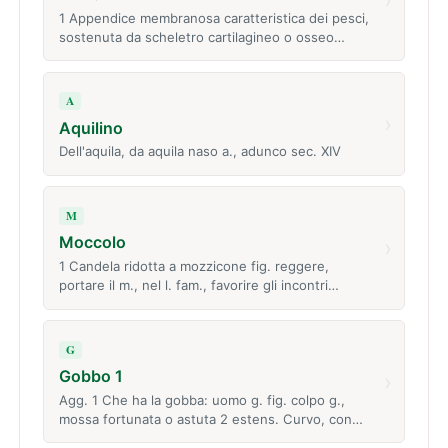
1 Appendice membranosa caratteristica dei pesci,
sostenuta da scheletro cartilagineo o osseo…
A
›
Aquilino
Dell'aquila, da aquila naso a., adunco sec. XIV
M
Moccolo
›
1 Candela ridotta a mozzicone fig. reggere,
portare il m., nel l. fam., favorire gli incontri…
G
Gobbo 1
›
Agg. 1 Che ha la gobba: uomo g. fig. colpo g.,
mossa fortunata o astuta 2 estens. Curvo, con…