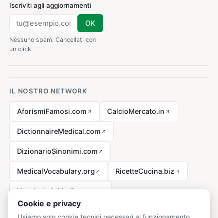
Iscriviti agli aggiornamenti
OK
Nessuno spam. Cancellati con
un click.
IL NOSTRO NETWORK
AforismiFamosi.com
CalcioMercato.in
DictionnaireMedical.com
DizionarioSinonimi.com
MedicalVocabulary.org
RicetteCucina.biz
VocabolarioMedico.com
Cookie e privacy
Usiamo solo cookie tecnici necessari al funzionamento