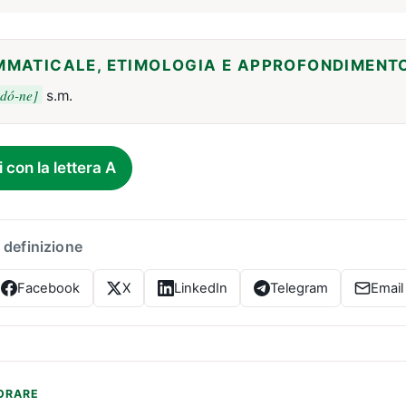
MMATICALE, ETIMOLOGIA E APPROFONDIMENT
-dó-ne]
s.m.
i con la lettera A
 definizione
Facebook
X
LinkedIn
Telegram
Email
ORARE