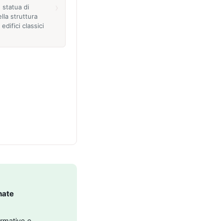
›
 statua di
lla struttura
edifici classici
nate
ormative e