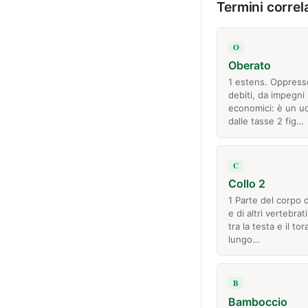
Termini correla
O
Oberato
1 estens. Oppress
debiti, da impegni
economici: è un u
dalle tasse 2 fig…
C
Collo 2
1 Parte del corpo 
e di altri vertebra
tra la testa e il tor
lungo…
B
Bamboccio