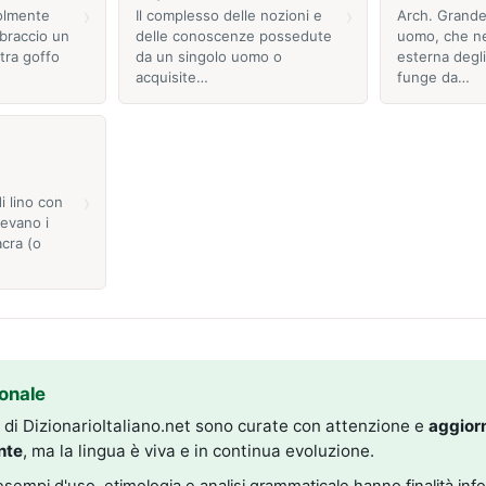
›
›
olmente
Il complesso delle nozioni e
Arch. Grande
 braccio un
delle conoscenze possedute
uomo, che ne
tra goffo
da un singolo uomo o
esterna degli 
acquisite…
funge da…
›
i lino con
gevano i
acra (o
onale
i di DizionarioItaliano.net sono curate con attenzione e
aggior
nte
, ma la lingua è viva e in continua evoluzione.
, esempi d'uso, etimologia e analisi grammaticale hanno finalità inf