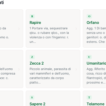
ti
R
O
Rapire
Orfano
›
›
o da
1 Portare via, sequestrare
Agg. 1 Di ba
qlcu. o rubare qlco., con la
senza uno o 
omo o.
violenza o con l'inganno: r.
genitori: o. 
un…
estens. Che
Z
U
Zecca 2
Umanitari
›
›
dell'uomo
Piccolo animale, parassita di
Agg. Riferito
ti compresa
vari mammiferi e dell'uomo,
cosa, ricco d
ace: c.
caratterizzato da corpo
filantropici, 
piatto…
prossimo e…
S
T
Sapere 2
Telamone