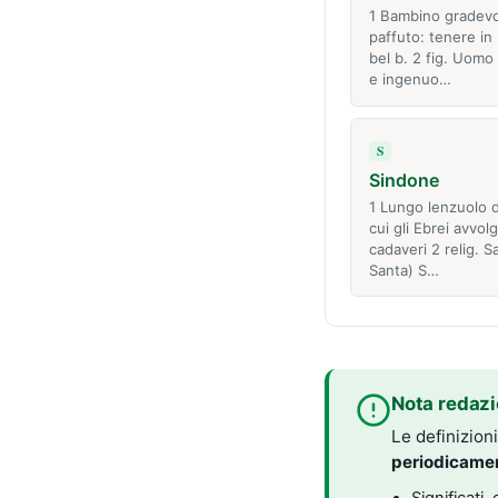
1 Bambino gradev
paffuto: tenere in
bel b. 2 fig. Uomo 
e ingenuo…
S
Sindone
1 Lungo lenzuolo d
cui gli Ebrei avvol
cadaveri 2 relig. S
Santa) S…
Nota redazi
Le definizion
periodicame
Significati