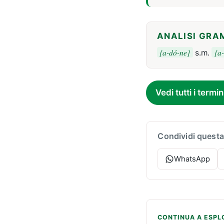
ANALISI GRA
[a-dó-ne]
[a
s.m.
Vedi tutti i termin
Condividi questa
WhatsApp
CONTINUA A ESPL