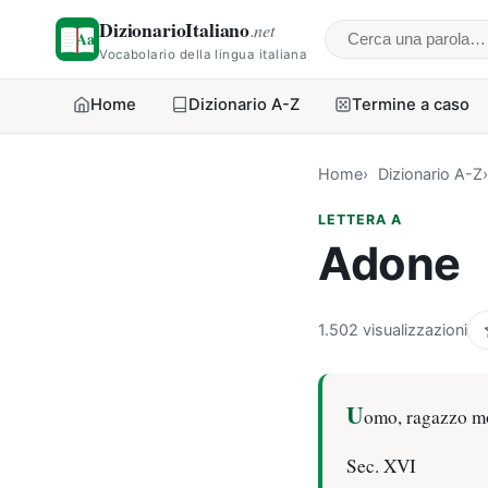
DizionarioItaliano
.net
Cerca una parol
Vocabolario della lingua italiana
Home
Dizionario A-Z
Termine a caso
Home
Dizionario A-Z
LETTERA A
Adone
1.502 visualizzazioni
U
omo, ragazzo mol
Sec. XVI