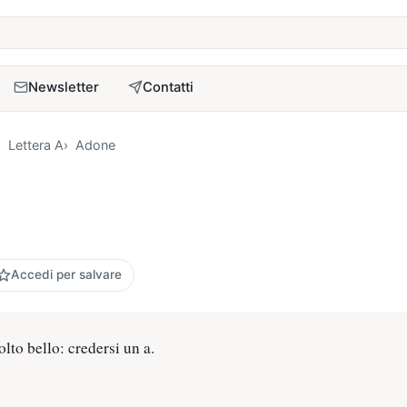
a
Newsletter
Contatti
Lettera A
Adone
Accedi per salvare
to bello: credersi un a.