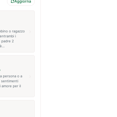
Aggiorna
›
mbino o ragazzo
entrambi i
di padre 2
 è…
o
›
 a persona o a
i sentimenti
di amore per il