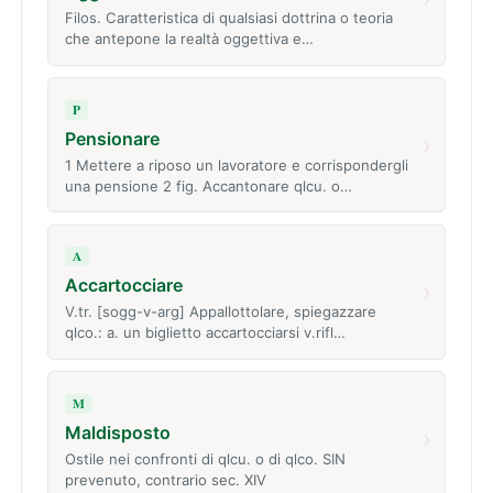
Filos. Caratteristica di qualsiasi dottrina o teoria
che antepone la realtà oggettiva e…
P
Pensionare
›
1 Mettere a riposo un lavoratore e corrispondergli
una pensione 2 fig. Accantonare qlcu. o…
A
Accartocciare
›
V.tr. [sogg-v-arg] Appallottolare, spiegazzare
qlco.: a. un biglietto accartocciarsi v.rifl…
M
Maldisposto
›
Ostile nei confronti di qlcu. o di qlco. SIN
prevenuto, contrario sec. XIV