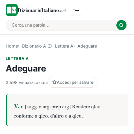
DizionarioItaliano
.net
Cerca una parola
Home
Dizionario A-Z
Lettera A
Adeguare
LETTERA A
Adeguare
3.598 visualizzazioni
Accedi per salvare
V.
tr. [sogg-v-arg-prep.arg] Rendere qlco.
conforme a qlco. d'altro o a qlcu.