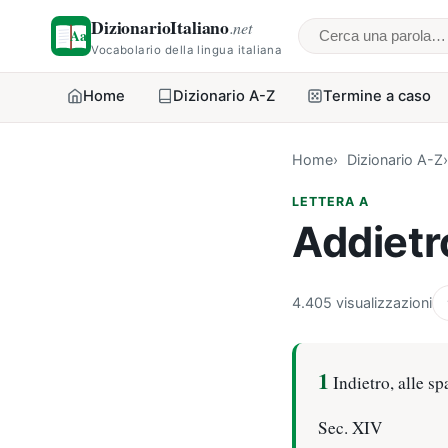
DizionarioItaliano
.net
Cerca una parol
Vocabolario della lingua italiana
Home
Dizionario A-Z
Termine a caso
Home
Dizionario A-Z
LETTERA A
Addietr
4.405 visualizzazioni
1
Indietro, alle sp
Sec. XIV