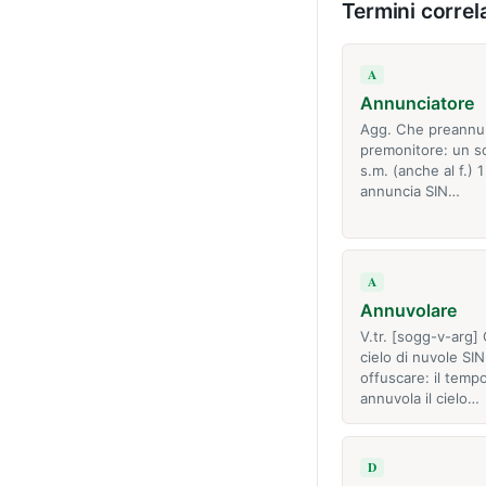
Termini correla
A
Annunciatore
Agg. Che preannu
premonitore: un s
s.m. (anche al f.) 1
annuncia SIN…
A
Annuvolare
V.tr. [sogg-v-arg] 
cielo di nuvole SIN
offuscare: il temp
annuvola il cielo…
D