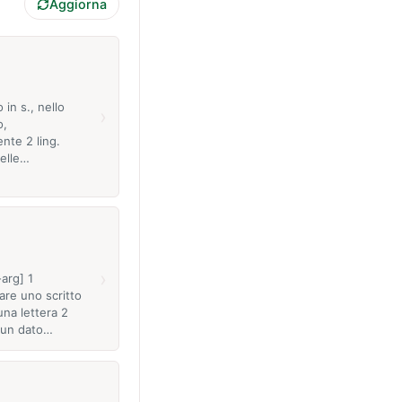
Aggiorna
 in s., nello
›
o,
nte 2 ling.
elle…
›
-arg] 1
re uno scritto
una lettera 2
 un dato…