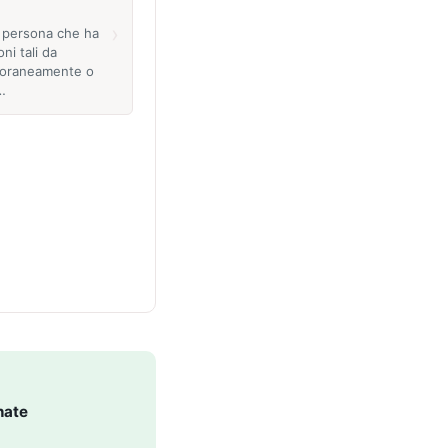
›
 persona che ha
oni tali da
poraneamente o
…
nate