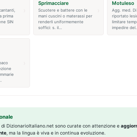
Sprimacciare
Motuleso
›
›
cantanti,
Scuotere e battere con le
Agg. med. Di
la prima
mani cuscini o materassi per
riportato lesi
ene SIN
renderli uniformemente
limitare tem
soffici: s. il…
impedire del
›
paco
ezione
ammarie
…
onale
i di DizionarioItaliano.net sono curate con attenzione e
aggior
nte
, ma la lingua è viva e in continua evoluzione.