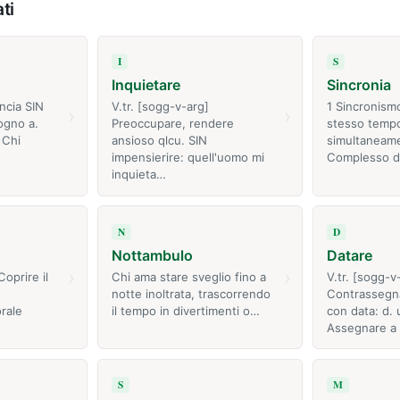
ti
I
S
Inquietare
Sincronia
ncia SIN
V.tr. [sogg-v-arg]
1 Sincronismo
›
›
ogno a.
Preoccupare, rendere
stesso temp
 Chi
ansioso qlcu. SIN
simultaneame
impensierire: quell'uomo mi
Complesso d
inquieta…
N
D
Nottambulo
Datare
›
›
Coprire il
Chi ama stare sveglio fino a
V.tr. [sogg-v
notte inoltrata, trascorrendo
Contrassegna
orale
il tempo in divertimenti o…
con data: d. 
Assegnare a
S
M