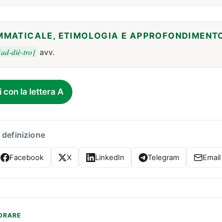
MMATICALE, ETIMOLOGIA E APPROFONDIMENT
[ad-diè-tro]
avv.
i con la lettera A
 definizione
Facebook
X
LinkedIn
Telegram
Email
ORARE