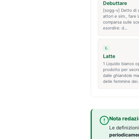
Debuttare
[sogg-v] Detto di 
attori e sim., fare 
comparsa sulle sc
esordire: d…
L
Latte
1 Liquido bianco o
prodotto per secr
dalle ghiandole m
delle femmine dei
Nota redazi
Le definizion
periodicame