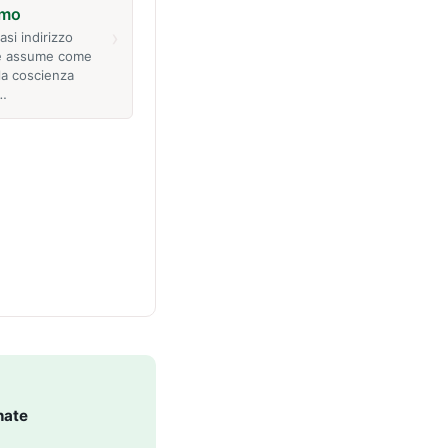
smo
›
iasi indirizzo
he assume come
a coscienza
e…
nate