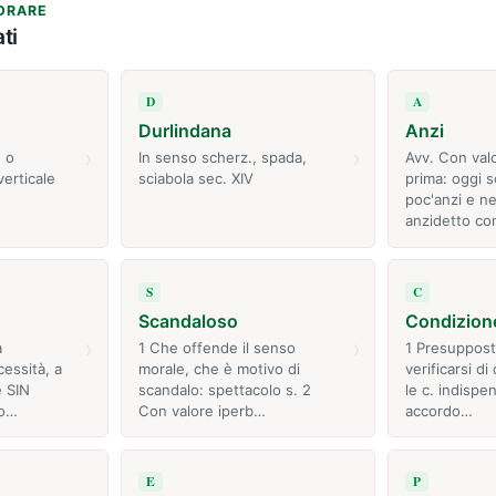
ORARE
ti
D
A
Durlindana
Anzi
›
›
e o
In senso scherz., spada,
Avv. Con val
verticale
sciabola sec. XIV
prima: oggi so
poc'anzi e n
anzidetto c
S
C
Scandaloso
Condizion
›
›
a
1 Che offende il senso
1 Presuppost
essità, a
morale, che è motivo di
verificarsi d
e SIN
scandalo: spettacolo s. 2
le c. indispe
io…
Con valore iperb…
accordo…
E
P