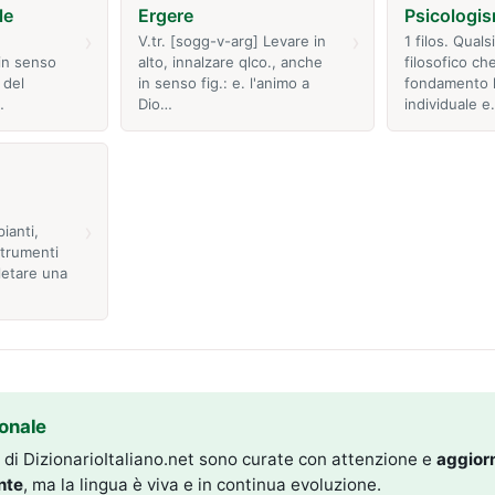
le
Ergere
Psicologi
›
›
V.tr. [sogg-v-arg] Levare in
1 filos. Quals
in senso
alto, innalzare qlco., anche
filosofico c
 del
in senso fig.: e. l'animo a
fondamento l
…
Dio…
individuale 
›
ianti,
strumenti
letare una
onale
i di DizionarioItaliano.net sono curate con attenzione e
aggior
nte
, ma la lingua è viva e in continua evoluzione.