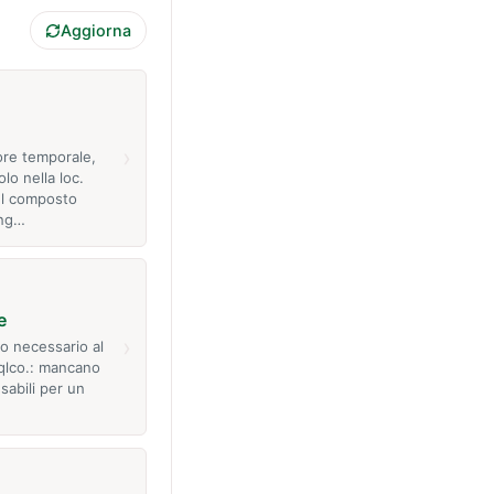
Aggiorna
›
ore temporale,
lo nella loc.
el composto
ong…
e
›
o necessario al
i qlco.: mancano
nsabili per un