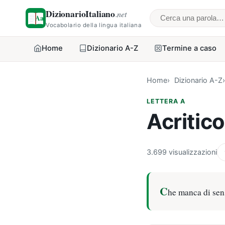
DizionarioItaliano
.net
Cerca una parol
Vocabolario della lingua italiana
Home
Dizionario A-Z
Termine a caso
Home
Dizionario A-Z
LETTERA A
Acritico
3.699 visualizzazioni
C
he manca di sens