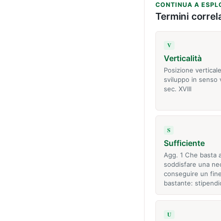
CONTINUA A ESPL
Termini correla
V
Verticalità
Posizione vertical
sviluppo in senso 
sec. XVIII
S
Sufficiente
Agg. 1 Che basta 
soddisfare una nec
conseguire un fin
bastante: stipend
U