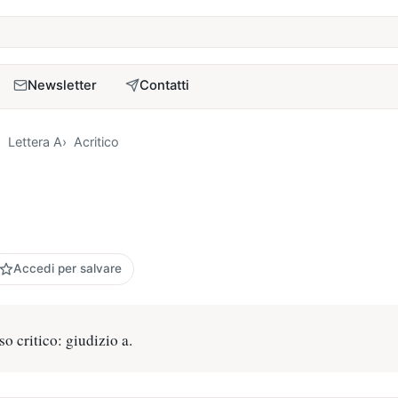
a
Newsletter
Contatti
Lettera A
Acritico
Accedi per salvare
o critico: giudizio a.