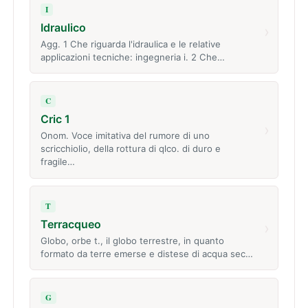
I
Idraulico
›
Agg. 1 Che riguarda l'idraulica e le relative
applicazioni tecniche: ingegneria i. 2 Che…
C
Cric 1
›
Onom. Voce imitativa del rumore di uno
scricchiolio, della rottura di qlco. di duro e
fragile…
T
Terracqueo
›
Globo, orbe t., il globo terrestre, in quanto
formato da terre emerse e distese di acqua sec…
G