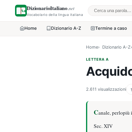
DizionarioItaliano
.net
Cerca una parol
Vocabolario della lingua italiana
Home
Dizionario A-Z
Termine a caso
Home
Dizionario A-Z
LETTERA A
Acquid
2.611 visualizzazioni
C
anale, perlopiù 
Sec. XIV