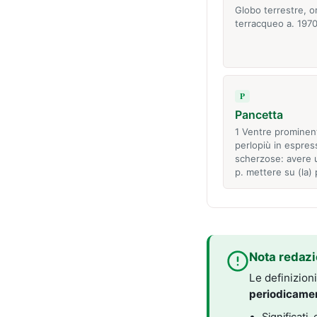
Globo terrestre, o
terracqueo a. 197
P
Pancetta
1 Ventre prominen
perlopiù in espres
scherzose: avere u
p. mettere su (la)
Nota redazi
Le definizion
periodicame
Significati