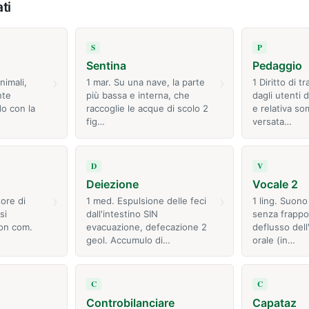
ti
S
P
Sentina
Pedaggio
›
›
nimali,
1 mar. Su una nave, la parte
1 Diritto di t
nte
più bassa e interna, che
dagli utenti 
do con la
raccoglie le acque di scolo 2
e relativa s
fig…
versata…
D
V
Deiezione
Vocale 2
›
›
tore di
1 med. Espulsione delle feci
1 ling. Suono
si
dall'intestino SIN
senza frappor
non com.
evacuazione, defecazione 2
deflusso dell
geol. Accumulo di…
orale (in…
C
C
Controbilanciare
Capataz