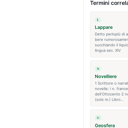
Termini correla
L
Lappare
Detto perlopiù di a
bere rumorosame
succhiando il liqui
lingua sec. XIV
N
Novelliere
1 Scrittore o narra
novelle: i n. france
dell'Ottocento 2 
(solo m.) Libro…
G
Geosfera