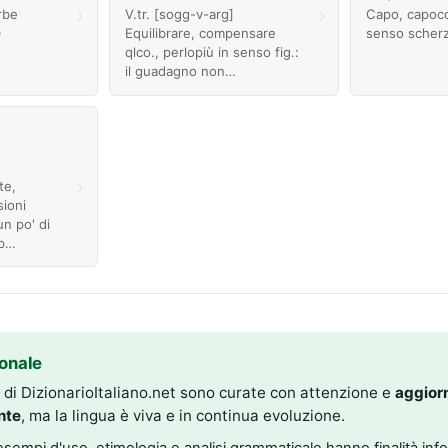
›
›
rbe
V.tr. [sogg-v-arg]
Capo, capocc
0
Equilibrare, compensare
senso scherz.
qlco., perlopiù in senso fig.:
il guadagno non…
›
te,
sioni
n po' di
 p…
onale
i di DizionarioItaliano.net sono curate con attenzione e
aggior
nte
, ma la lingua è viva e in continua evoluzione.
, esempi d'uso, etimologia e analisi grammaticale hanno finalità inf