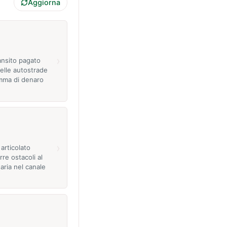
Aggiorna
›
ransito pagato
delle autostrade
omma di denaro
›
 articolato
re ostacoli al
'aria nel canale