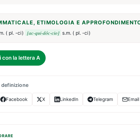
MMATICALE, ETIMOLOGIA E APPROFONDIMENT
[ac-qui-dóc-cio]
m. ( pl. -ci)
s.m. ( pl. -ci)
i con la lettera A
 definizione
Facebook
X
LinkedIn
Telegram
Email
ORARE