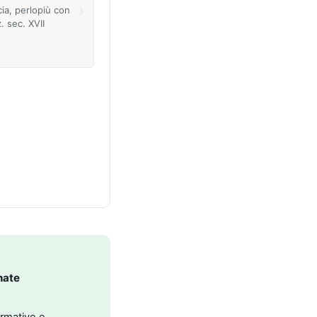
›
ia, perlopiù con
 sec. XVII
nate
ormative e