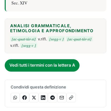
Sec. XIV
ANALISI GRAMMATICALE,
ETIMOLOGIA E APPROFONDIMENTO
[ac-quat-tàr-si]
[sogg-v ]
[ac-quat-tàr-si]
v.rifl.
[sogg-v ]
v.rifl.
Vedi tutti i termini con la lettera A
Condividi questa definizione