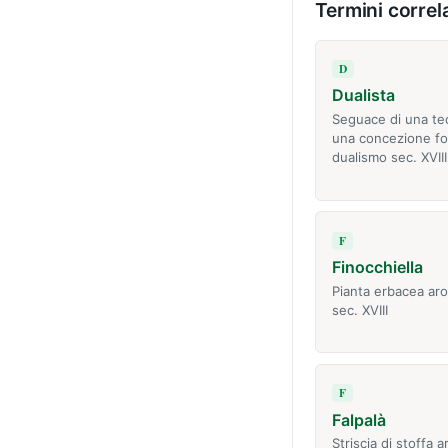
Termini correla
D
Dualista
Seguace di una teo
una concezione fo
dualismo sec. XVIII
F
Finocchiella
Pianta erbacea ar
sec. XVIII
F
Falpalà
Striscia di stoffa a