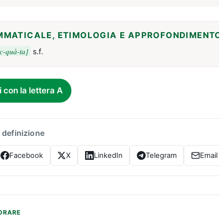
MMATICALE, ETIMOLOGIA E APPROFONDIMENT
c-quà-ta]
s.f.
i con la lettera A
 definizione
Facebook
X
LinkedIn
Telegram
Email
ORARE