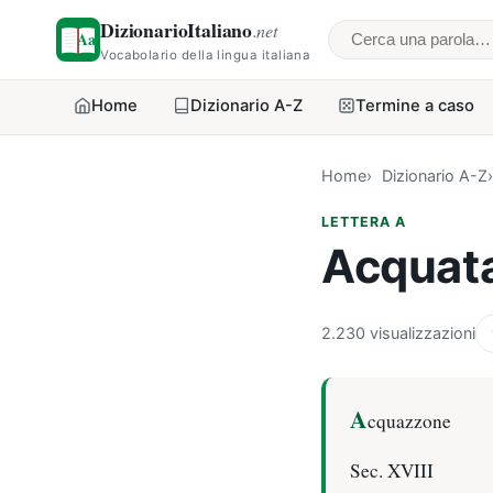
DizionarioItaliano
.net
Cerca una parol
Vocabolario della lingua italiana
Home
Dizionario A-Z
Termine a caso
Home
Dizionario A-Z
LETTERA A
Acquat
2.230 visualizzazioni
A
cquazzone
Sec. XVIII