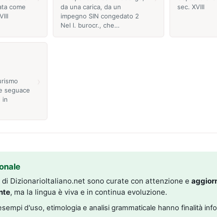
zata come
da una carica, da un
sec. XVIII
III
impegno SIN congedato 2
Nel l. burocr., che…
›
urismo
ore seguace
 in
onale
i di DizionarioItaliano.net sono curate con attenzione e
aggior
nte
, ma la lingua è viva e in continua evoluzione.
, esempi d'uso, etimologia e analisi grammaticale hanno finalità inf