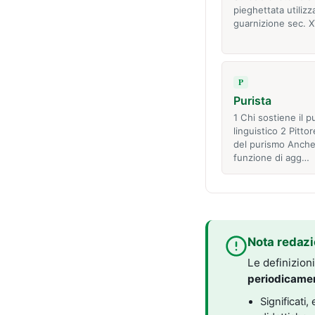
pieghettata utiliz
guarnizione sec. XV
P
Purista
1 Chi sostiene il p
linguistico 2 Pitt
del purismo Anche
funzione di agg…
Nota redazi
Le definizion
periodicame
Significati