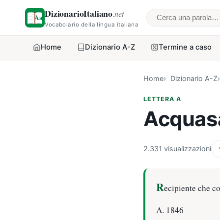
DizionarioItaliano
.net
Cerca una parol
Vocabolario della lingua italiana
Home
Dizionario A-Z
Termine a caso
Home
Dizionario A-Z
LETTERA A
Acquasa
2.331 visualizzazioni
R
ecipiente che c
A. 1846