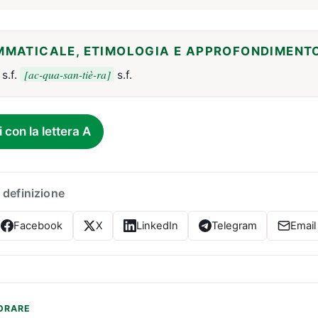
MMATICALE, ETIMOLOGIA E APPROFONDIMENT
[ac-qua-san-tiè-ra]
s.f.
s.f.
i con la lettera A
 definizione
Facebook
X
LinkedIn
Telegram
Email
ORARE