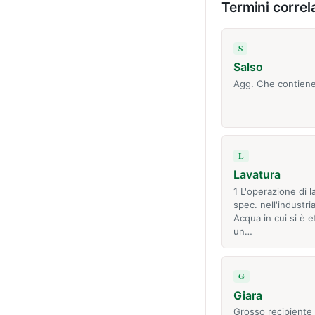
Termini correla
S
Salso
Agg. Che contiene
L
Lavatura
1 L'operazione di l
spec. nell'industria
Acqua in cui si è e
un…
G
Giara
Grosso recipiente 