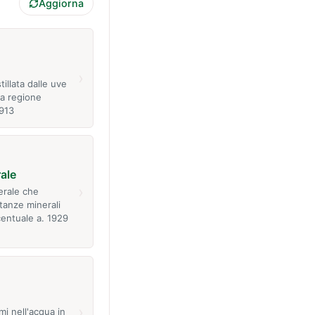
Aggiorna
›
tillata dalle uve
a regione
1913
ale
›
erale che
tanze minerali
centuale a. 1929
›
i nell'acqua in