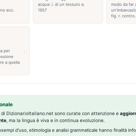
acqua: i. di un tessuto a.
modo da far 
ino ecc.
1957
un'imbarcazi
fig. r. contr
›
ca per
ressione
re a quella
onale
i di DizionarioItaliano.net sono curate con attenzione e
aggior
nte
, ma la lingua è viva e in continua evoluzione.
, esempi d'uso, etimologia e analisi grammaticale hanno finalità inf