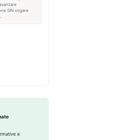
avanzare
one SIN vogare
o…
nate
ormative e