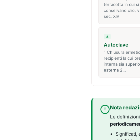
terracotta in cui si
conservano olio, v
sec. XIV
A
Autoclave
1 Chiusura ermeti
recipienti la cui p
interna sia superio
esterna 2…
Nota redazi
Le definizion
periodicame
Significati