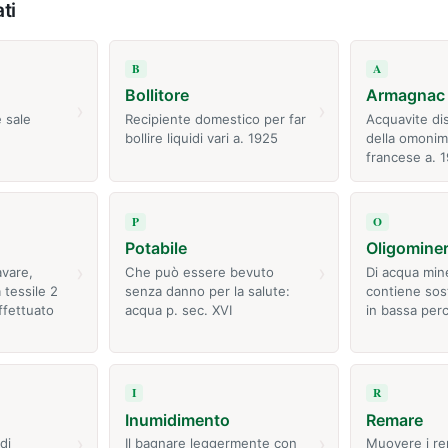
ti
B
A
Bollitore
Armagnac
›
›
 sale
Recipiente domestico per far
Acquavite dis
bollire liquidi vari a. 1925
della omonim
francese a. 
P
O
Potabile
Oligominer
›
›
avare,
Che può essere bevuto
Di acqua min
 tessile 2
senza danno per la salute:
contiene sos
ffettuato
acqua p. sec. XVI
in bassa per
I
R
Inumidimento
Remare
›
›
di
Il bagnare leggermente con
Muovere i rem