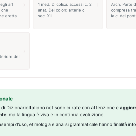
›
›
egli arti
1 med. Di colica: accessi c. 2
Arch. Parte d
, che
anat. Del colon: arterie c.
compresa tra
ne eretta
sec. XIII
la c. del pon
›
eriore del
onale
i di DizionarioItaliano.net sono curate con attenzione e
aggior
nte
, ma la lingua è viva e in continua evoluzione.
, esempi d'uso, etimologia e analisi grammaticale hanno finalità inf