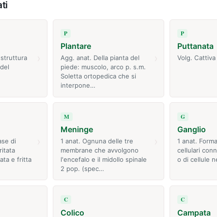
ti
P
P
Plantare
Puttanata
›
›
 struttura
Agg. anat. Della pianta del
Volg. Cattiva
del
piede: muscolo, arco p. s.m.
Soletta ortopedica che si
interpone…
M
G
Meninge
Ganglio
›
›
ase di
1 anat. Ognuna delle tre
1 anat. Forma
ritata
membrane che avvolgono
cellulari conne
ata e fritta
l'encefalo e il midollo spinale
o di cellule 
2 pop. (spec…
C
C
Colico
Campata