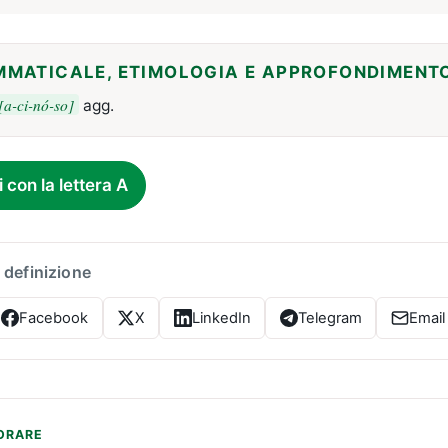
MMATICALE, ETIMOLOGIA E APPROFONDIMENT
[a-ci-nó-so]
agg.
i con la lettera A
 definizione
Facebook
X
LinkedIn
Telegram
Email
ORARE