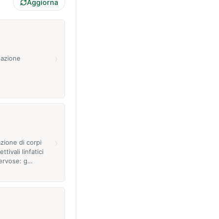
Aggiorna
›
 azione
›
zione di corpi
ttivali linfatici
nervose: g…