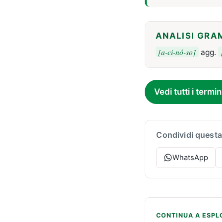
ANALISI GRA
[a-ci-nó-so]
agg.
Vedi tutti i termin
Condividi questa
WhatsApp
CONTINUA A ESPL