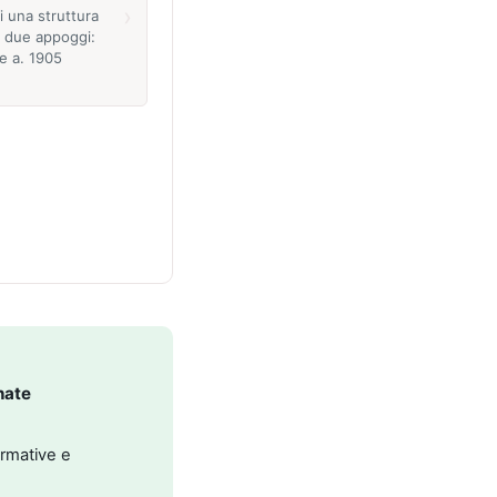
›
i una struttura
 due appoggi:
te a. 1905
nate
ormative e