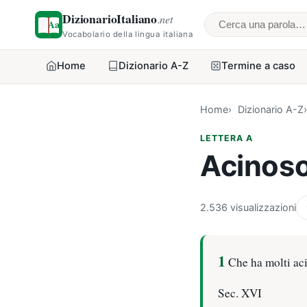
DizionarioItaliano
.net
Cerca una parol
Vocabolario della lingua italiana
Home
Dizionario A-Z
Termine a caso
Home
Dizionario A-Z
LETTERA A
Acinos
2.536 visualizzazioni
1
Che ha molti aci
Sec. XVI