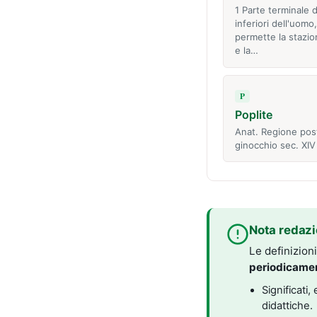
1 Parte terminale d
inferiori dell'uomo
permette la stazio
e la…
P
Poplite
Anat. Regione post
ginocchio sec. XIV
Nota redazi
Le definizion
periodicame
Significati
didattiche.