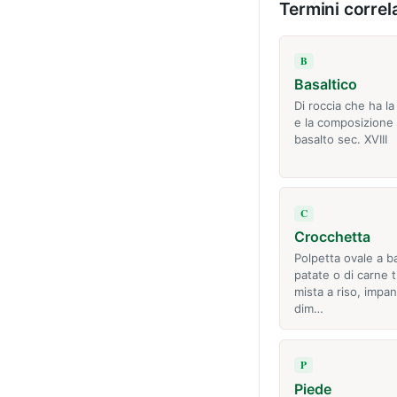
Termini correla
B
Basaltico
Di roccia che ha la
e la composizione 
basalto sec. XVIII
C
Crocchetta
Polpetta ovale a b
patate o di carne t
mista a riso, impan
dim…
P
Piede