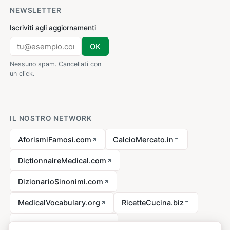
NEWSLETTER
Iscriviti agli aggiornamenti
OK
Nessuno spam. Cancellati con
un click.
IL NOSTRO NETWORK
AforismiFamosi.com
CalcioMercato.in
DictionnaireMedical.com
DizionarioSinonimi.com
MedicalVocabulary.org
RicetteCucina.biz
VocabolarioMedico.com