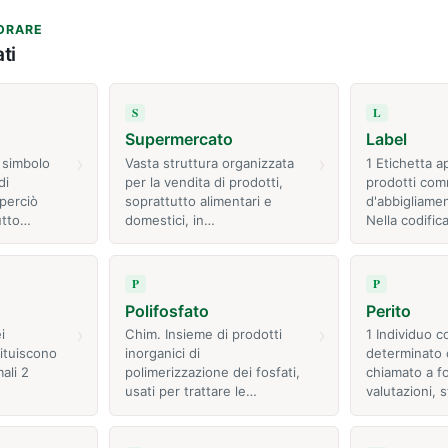
ORARE
ti
S
L
Supermercato
Label
›
›
 simbolo
Vasta struttura organizzata
1 Etichetta 
di
per la vendita di prodotti,
prodotti comm
perciò
soprattutto alimentari e
d'abbigliame
utto…
domestici, in…
Nella codific
P
P
Polifosfato
Perito
›
›
i
Chim. Insieme di prodotti
1 Individuo 
ituiscono
inorganici di
determinato 
mali 2
polimerizzazione dei fosfati,
chiamato a fo
usati per trattare le…
valutazioni, 