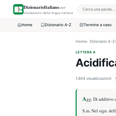
DizionarioItaliano
.net
Cerca una parol
Vocabolario della lingua italiana
Home
Dizionario A-Z
Termine a caso
Home
Dizionario A-Z
LETTERA A
Acidifi
1.804 visualizzazioni
A
gg. Di additivo 
S.m. Nel sign. dell