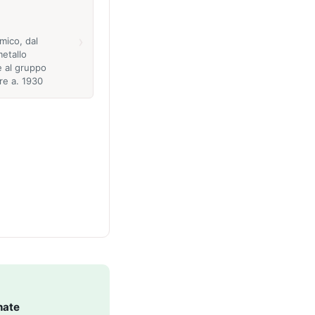
›
mico, dal
metallo
 al gruppo
are a. 1930
nate