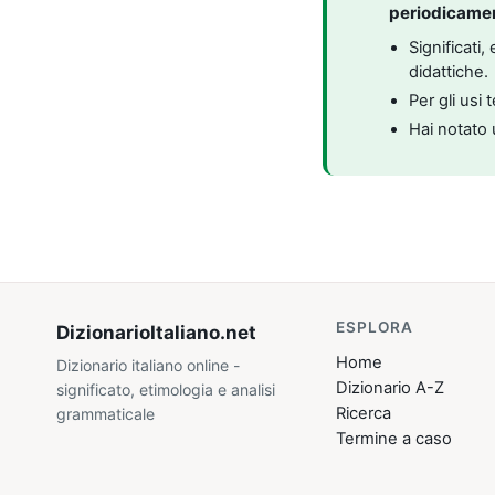
periodicame
Significati
didattiche.
Per gli usi 
Hai notato 
ESPLORA
DizionarioItaliano
.net
Home
Dizionario italiano online -
Dizionario A-Z
significato, etimologia e analisi
Ricerca
grammaticale
Termine a caso