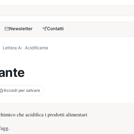
a
Newsletter
Contatti
Lettera A
Acidificante
cante
Accedi per salvare
chimico che acidifica i prodotti alimentari
'agg.