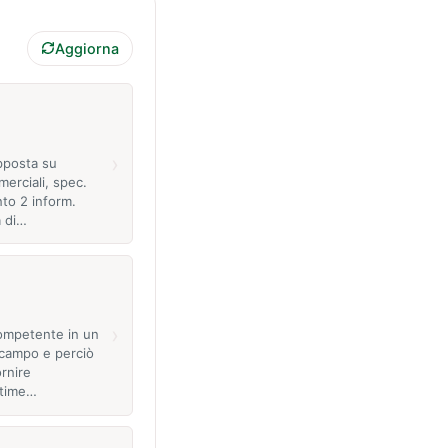
Aggiorna
›
apposta su
erciali, spec.
nto 2 inform.
a di…
›
competente in un
campo e perciò
rnire
stime…