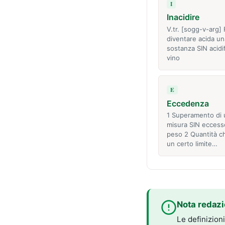
I
Inacidire
V.tr. [sogg-v-arg] 
diventare acida un
sostanza SIN acidifi
vino
E
Eccedenza
1 Superamento di 
misura SIN eccesso
peso 2 Quantità c
un certo limite…
Nota redazi
Le definizion