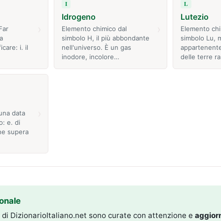
I
L
Idrogeno
Lutezio
›
›
Far
Elemento chimico dal
Elemento chi
a
simbolo H, il più abbondante
simbolo Lu, 
care: i. il
nell'universo. È un gas
appartenente
inodore, incolore…
delle terre r
›
una data
: e. di
he supera
onale
i di DizionarioItaliano.net sono curate con attenzione e
aggior