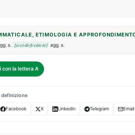
MMATICALE, ETIMOLOGIA E APPROFONDIMENT
[a-ci-di-fi-càn-te]
gg. s.
agg. s.
i con la lettera A
 definizione
Facebook
X
LinkedIn
Telegram
Email