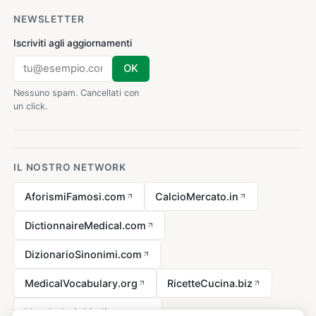
NEWSLETTER
Iscriviti agli aggiornamenti
OK
Nessuno spam. Cancellati con
un click.
IL NOSTRO NETWORK
AforismiFamosi.com
CalcioMercato.in
DictionnaireMedical.com
DizionarioSinonimi.com
MedicalVocabulary.org
RicetteCucina.biz
VocabolarioMedico.com