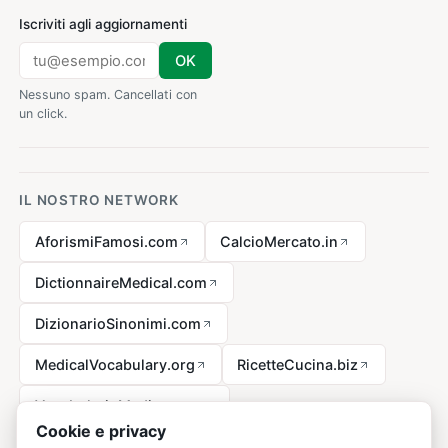
Iscriviti agli aggiornamenti
OK
Nessuno spam. Cancellati con
un click.
IL NOSTRO NETWORK
AforismiFamosi.com
CalcioMercato.in
DictionnaireMedical.com
DizionarioSinonimi.com
MedicalVocabulary.org
RicetteCucina.biz
VocabolarioMedico.com
Cookie e privacy