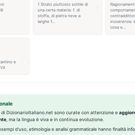
ni:
1 Strato piuttosto sottile di
Ragionament
›
›
II
una certa materia: f. di
comportame
stoffa, di pietra neve a
contraddittor
larghe f…
incoerenza: è
cosa e…
›
izantino e
VII
onale
i di DizionarioItaliano.net sono curate con attenzione e
aggior
nte
, ma la lingua è viva e in continua evoluzione.
, esempi d'uso, etimologia e analisi grammaticale hanno finalità inf