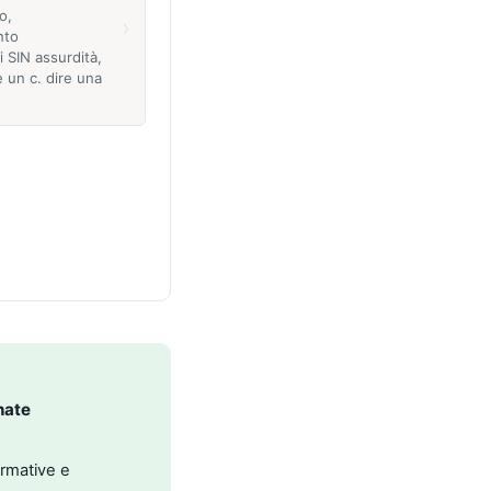
o,
›
nto
i SIN assurdità,
 un c. dire una
nate
ormative e