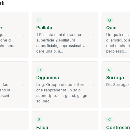
ti
P
Q
e
Piallata
Quid
›
›
ngua
1 Passata di pialla su una
Un qualcosa d
ione di
superficie 2 Piallatura
di ambiguo: i
che sec.
superficiale, approssimativa:
quel q. che m
dare una p. a…
perplesso…
D
S
Digramma
Surroga
›
›
i due
Ling. Gruppo di due lettere
Dir. Surrogaz
ano la
che rappresenta un solo
uschi
suono (p.e. ch, gh, ci, gi, gn,
sc) sec…
F
C
Falda
Controse