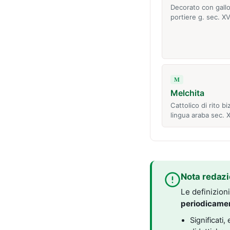
Decorato con gallo
portiere g. sec. XVI
M
Melchita
Cattolico di rito b
lingua araba sec. X
Nota redazi
Le definizion
periodicame
Significati