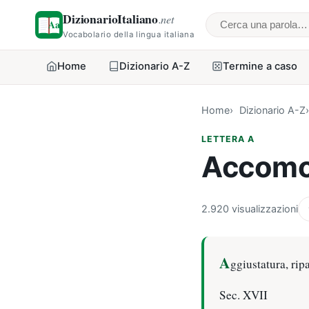
DizionarioItaliano
.net
Cerca una parol
Vocabolario della lingua italiana
Home
Dizionario A-Z
Termine a caso
Home
Dizionario A-Z
LETTERA A
Accomo
2.920 visualizzazioni
A
ggiustatura, rip
Sec. XVII