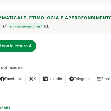
MMATICALE, ETIMOLOGIA E APPROFONDIMENT
[ac-co-mo-da-tù-ra]
s.f.
s.f.
i con la lettera A
 definizione
Facebook
X
LinkedIn
Telegram
Email
ORARE