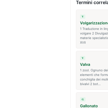
Termini correla
V
Volgarizzazion
1 Traduzione in li
volgare 2 Divulgaz
materie specialisti
XVII
V
Valva
1 zool. Ognuno de
elementi che form
conchiglia dei moll
bivalvi 2 bot…
G
Gallonato