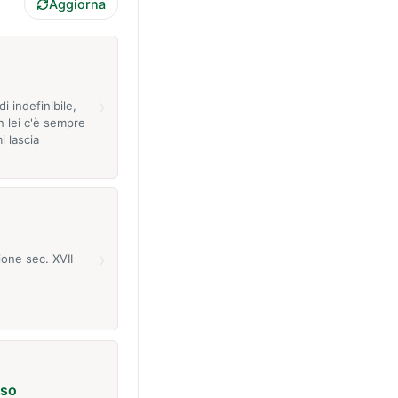
Aggiorna
›
i indefinibile,
n lei c'è sempre
i lascia
›
ione sec. XVII
nso