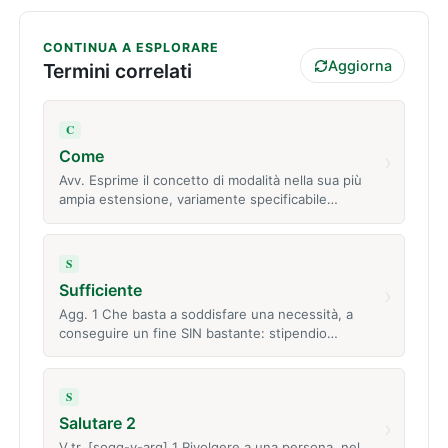
CONTINUA A ESPLORARE
Aggiorna
Termini correlati
C
Come
›
Avv. Esprime il concetto di modalità nella sua più
ampia estensione, variamente specificabile…
S
Sufficiente
›
Agg. 1 Che basta a soddisfare una necessità, a
conseguire un fine SIN bastante: stipendio…
S
Salutare 2
›
V.tr. [sogg-v-arg] 1 Rivolgere a una persona, nel