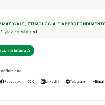
MMATICALE, ETIMOLOGIA E APPROFONDIMENT
[ac-cet-ta-zió-ne]
.f.
s.f.
i con la lettera A
 definizione
Facebook
X
LinkedIn
Telegram
Email