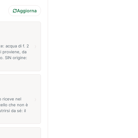
Aggiorna
›
te: acqua di f. 2
ui proviene, da
co. SIN origine:
›
 riceve nel
ello che non è
trirsi da sé: il