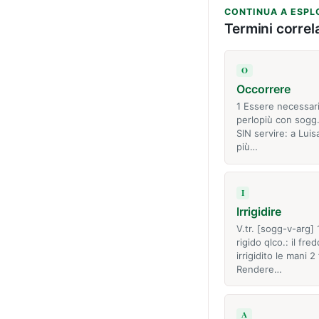
CONTINUA A ESPL
Termini correla
O
Occorrere
1 Essere necessari
perlopiù con sogg
SIN servire: a Luis
più…
I
Irrigidire
V.tr. [sogg-v-arg]
rigido qlco.: il fre
irrigidito le mani 2 
Rendere…
A