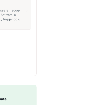
›
 essere) [sogg-
 Sottrarsi a
o., fuggendo o
nate