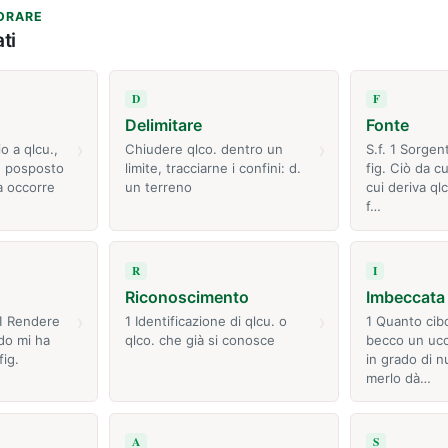
ORARE
ti
D
F
Delimitare
Fonte
›
›
o a qlcu.,
Chiudere qlco. dentro un
S.f. 1 Sorgen
. posposto
limite, tracciarne i confini: d.
fig. Ciò da c
a occorre
un terreno
cui deriva ql
f…
R
I
Riconoscimento
Imbeccata
›
›
 1 Rendere
1 Identificazione di qlcu. o
1 Quanto cibo
ddo mi ha
qlco. che già si conosce
becco un ucc
fig.
in grado di nu
merlo dà…
A
S