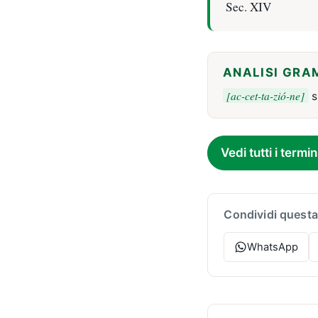
Sec. XIV
ANALISI GRA
[ac-cet-ta-zió-ne]
s
Vedi tutti i termin
Condividi questa
WhatsApp