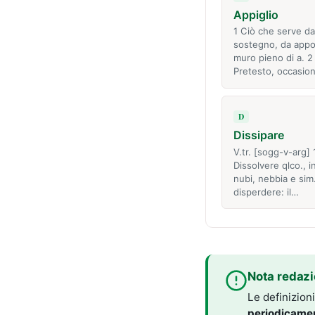
Appiglio
1 Ciò che serve da
sostegno, da appo
muro pieno di a. 2 
Pretesto, occasio
D
Dissipare
V.tr. [sogg-v-arg] 
Dissolvere qlco., i
nubi, nebbia e sim
disperdere: il…
Nota redazi
Le definizion
periodicame