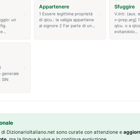
Appartenere
Sfuggire
›
›
1 Essere legittima proprietà
V.intr. (aus.
ggio: un
di qlcu.: la valigia appartiene
v-prep.arg] 1
fig.
al signore 2 Far parte di un…
qlcu. o a qlc
ne…
evitandolo…
›
1
n generale
. SIN
onale
i di DizionarioItaliano.net sono curate con attenzione e
aggior
nte
, ma la lingua è viva e in continua evoluzione.