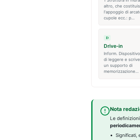
altro, che costitui
l'appoggio di arcat
cupole ecc.: p…
D
Drive-in
Inform. Dispositivo
di leggere e scrive
un supporto di
memorizzazione…
Nota redazi
Le definizion
periodicame
Significati