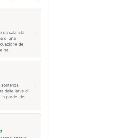
›
o da calamità,
ma di una
acuazione dei
he ha…
›
i sostanza
a dalle larve di
 in partic. del
o
 accoglienza di