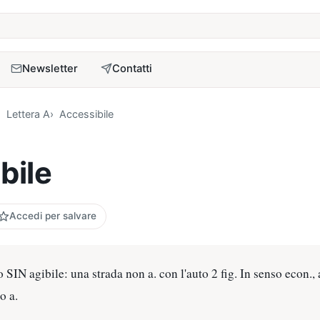
a
Newsletter
Contatti
Lettera A
Accessibile
bile
Accedi per salvare
 SIN agibile: una strada non a. con l'auto 2 fig. In senso econ.,
o a.