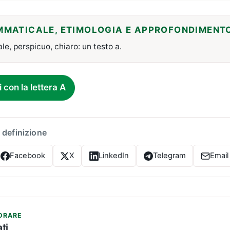
MMATICALE, ETIMOLOGIA E APPROFONDIMENT
le, perspicuo, chiaro: un testo a.
i con la lettera A
 definizione
Facebook
X
LinkedIn
Telegram
Email
ORARE
ti