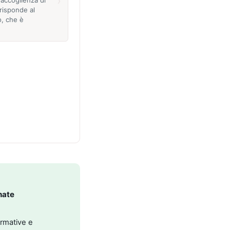
›
risponde al
o, che è
nate
ormative e