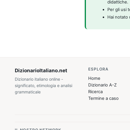
didattiche.
Per gli usi 
Hai notato 
ESPLORA
DizionarioItaliano
.net
Home
Dizionario italiano online -
Dizionario A-Z
significato, etimologia e analisi
Ricerca
grammaticale
Termine a caso
IL NOSTRO NETWORK