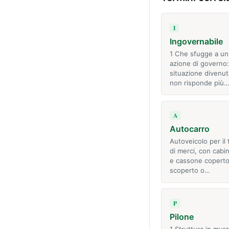
I
Ingovernabile
1 Che sfugge a un'
azione di governo:
situazione divenut
non risponde più
A
Autocarro
Autoveicolo per il 
di merci, con cabin
e cassone coperto
scoperto o…
P
Pilone
1 Struttura in mura