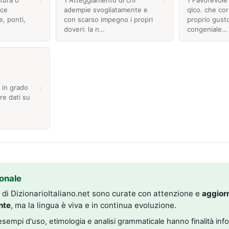
›
›
sce
adempie svogliatamente e
qlco. che cor
e, ponti,
con scarso impegno i propri
proprio gust
doveri: la n…
congeniale…
›
 in grado
re dati su
onale
i di DizionarioItaliano.net sono curate con attenzione e
aggior
nte
, ma la lingua è viva e in continua evoluzione.
, esempi d'uso, etimologia e analisi grammaticale hanno finalità inf