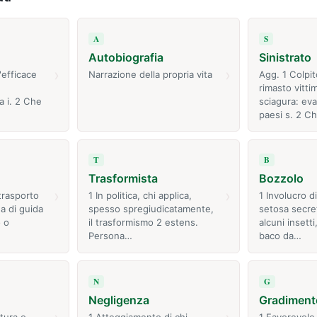
A
S
Autobiografia
Sinistrato
›
›
efficace
Narrazione della propria vita
Agg. 1 Colpit
rimasto vitti
a i. 2 Che
sciagura: ev
…
paesi s. 2 C
T
B
Trasformista
Bozzolo
›
›
trasporto
1 In politica, chi applica,
1 Involucro d
a di guida
spesso spregiudicatamente,
setosa secret
 o
il trasformismo 2 estens.
alcuni insetti,
Persona…
baco da…
N
G
Negligenza
Gradiment
tura o
1 Atteggiamento di chi
1 Favorevole