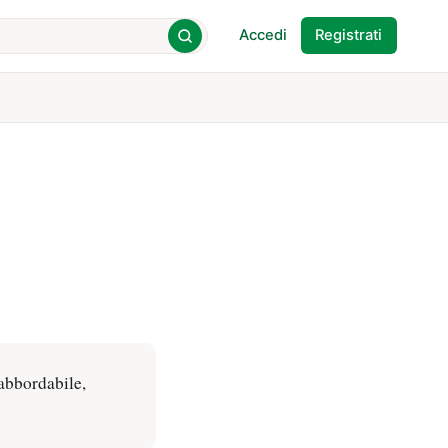
Accedi
Registrati
 abbordabile,