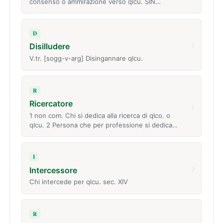
consenso o ammirazione verso qlcu. SIN…
D
›
Disilludere
V.tr. [sogg-v-arg] Disingannare qlcu.
R
Ricercatore
›
1 non com. Chi si dedica alla ricerca di qlco. o
qlcu. 2 Persona che per professione si dedica…
I
›
Intercessore
Chi intercede per qlcu. sec. XIV
R