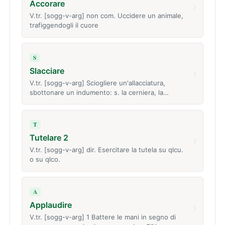
Accorare
›
V.tr. [sogg-v-arg] non com. Uccidere un animale,
trafiggendogli il cuore
S
Slacciare
›
V.tr. [sogg-v-arg] Sciogliere un'allacciatura,
sbottonare un indumento: s. la cerniera, la…
T
Tutelare 2
›
V.tr. [sogg-v-arg] dir. Esercitare la tutela su qlcu.
o su qlco.
A
Applaudire
›
V.tr. [sogg-v-arg] 1 Battere le mani in segno di