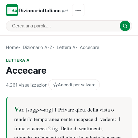
DizionarioItaliano
.net
Cerca una parola
Home
Dizionario A-Z
Lettera A
Accecare
LETTERA A
Accecare
4.261 visualizzazioni
Accedi per salvare
V.
tr. [sogg-v-arg] 1 Privare qlcu. della vista o
renderlo temporaneamente incapace di vedere: il
fumo ci acceca 2 fig. Detto di sentimenti,
ottenebrare la mente di qlcu.: la gelosia lo acceca