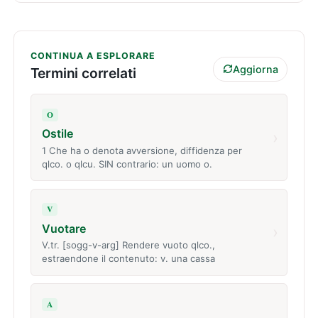
CONTINUA A ESPLORARE
Aggiorna
Termini correlati
O
Ostile
›
1 Che ha o denota avversione, diffidenza per
qlco. o qlcu. SIN contrario: un uomo o.
V
Vuotare
›
V.tr. [sogg-v-arg] Rendere vuoto qlco.,
estraendone il contenuto: v. una cassa
A