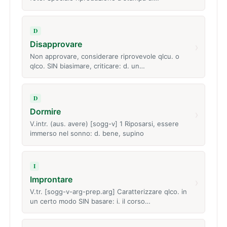
D
Disapprovare
›
Non approvare, considerare riprovevole qlcu. o
qlco. SIN biasimare, criticare: d. un…
D
Dormire
›
V.intr. (aus. avere) [sogg-v] 1 Riposarsi, essere
immerso nel sonno: d. bene, supino
I
Improntare
›
V.tr. [sogg-v-arg-prep.arg] Caratterizzare qlco. in
un certo modo SIN basare: i. il corso…