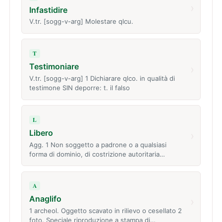
›
Infastidire
V.tr. [sogg-v-arg] Molestare qlcu.
T
Testimoniare
›
V.tr. [sogg-v-arg] 1 Dichiarare qlco. in qualità di
testimone SIN deporre: t. il falso
L
Libero
›
Agg. 1 Non soggetto a padrone o a qualsiasi
forma di dominio, di costrizione autoritaria…
A
Anaglifo
›
1 archeol. Oggetto scavato in rilievo o cesellato 2
foto. Speciale riproduzione a stampa di…