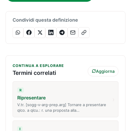
Condividi questa definizione
CONTINUA A ESPLORARE
Aggiorna
Termini correlati
R
Ripresentare
›
V.tr. [sogg-v-arg-prep.arg] Tornare a presentare
qlco. a qlcu.: r. una proposta alla…
I