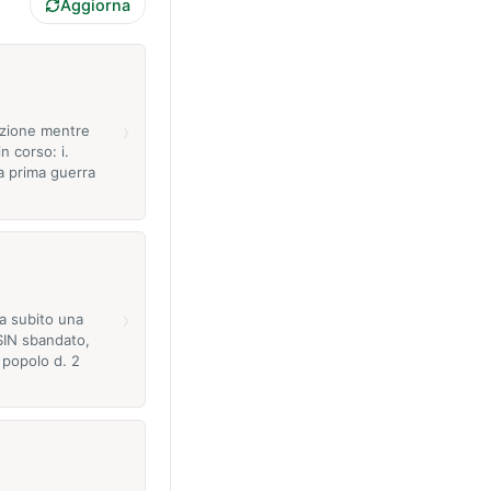
Aggiorna
›
azione mentre
n corso: i.
lla prima guerra
›
a subito una
SIN sbandato,
 popolo d. 2