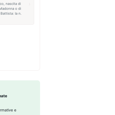
›
ico, nascita di
 Madonna o di
Battista: la n.
nate
ormative e