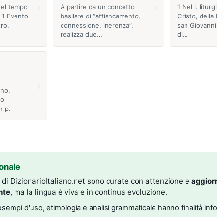
›
›
nel tempo
A partire da un concetto
1 Nel l. liturg
. 1 Evento
basilare di “affiancamento,
Cristo, della
ro,
connessione, inerenza”,
san Giovanni 
realizza due…
di…
›
nno,
to
n p.
onale
i di DizionarioItaliano.net sono curate con attenzione e
aggior
nte
, ma la lingua è viva e in continua evoluzione.
, esempi d'uso, etimologia e analisi grammaticale hanno finalità inf