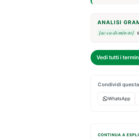
ANALISI GRA
[ac-ca-di-mén-to]
s
Vedi tutti i termin
Condividi questa
WhatsApp
CONTINUA A ESPL