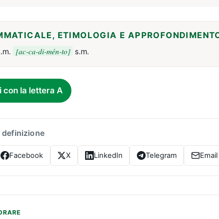
MMATICALE, ETIMOLOGIA E APPROFONDIMENT
[ac-ca-di-mén-to]
.m.
s.m.
i con la lettera A
 definizione
Facebook
X
LinkedIn
Telegram
Email
ORARE