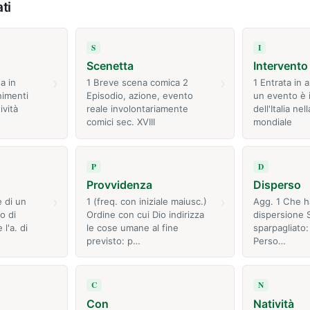
ti
S
I
Scenetta
Intervento
›
›
a in
1 Breve scena comica 2
1 Entrata in 
nimenti
Episodio, azione, evento
un evento è i
ività
reale involontariamente
dell'Italia ne
comici sec. XVIII
mondiale
P
D
Provvidenza
Disperso
›
›
 di un
1 (freq. con iniziale maiusc.)
Agg. 1 Che h
o di
Ordine con cui Dio indirizza
dispersione 
l'a. di
le cose umane al fine
sparpagliato:
previsto: p…
Perso…
C
N
Con
Natività