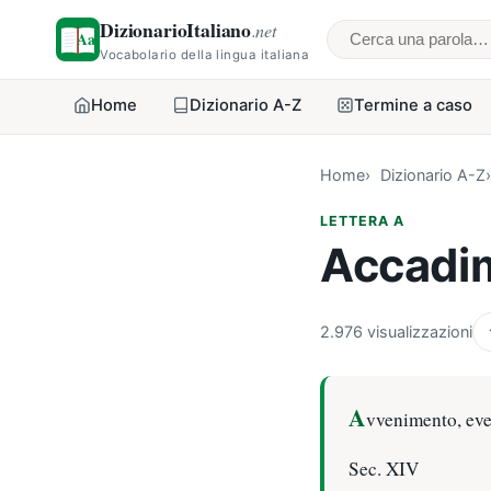
DizionarioItaliano
.net
Cerca una parol
Vocabolario della lingua italiana
Home
Dizionario A-Z
Termine a caso
Home
Dizionario A-Z
LETTERA A
Accadi
2.976 visualizzazioni
A
vvenimento, ev
Sec. XIV