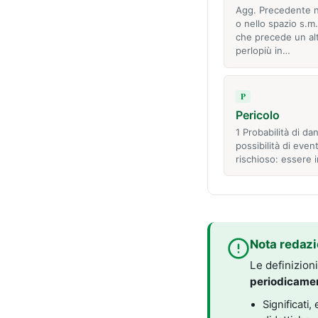
Agg. Precedente 
o nello spazio s.m
che precede un alt
perlopiù in…
P
Pericolo
1 Probabilità di da
possibilità di even
rischioso: essere i
Nota redazi
Le definizion
periodicame
Significati