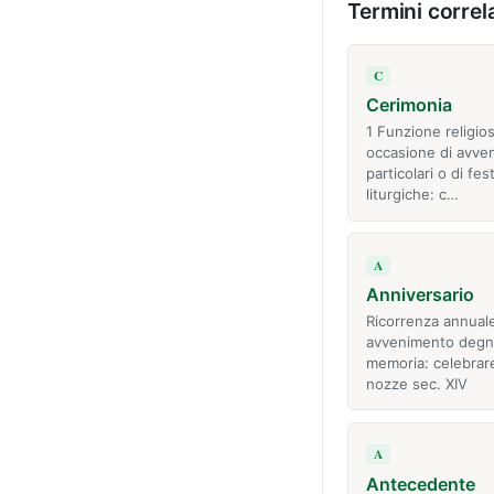
Termini correla
C
Cerimonia
1 Funzione religios
occasione di avve
particolari o di fest
liturgiche: c…
A
Anniversario
Ricorrenza annuale
avvenimento degn
memoria: celebrare 
nozze sec. XIV
A
Antecedente