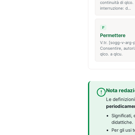
continuità di qlco.
interruzione: d…
P
Permettere
V.tr. [sogg-v-arg-
Consentire, autori
qlco. a qlcu.
Nota redazi
Le definizion
periodicame
Significati
didattiche.
Per gli usi 