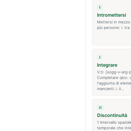
I
Intromettersi
Mettersi in mezzo 
più persone: i. tra i
I
Integrare
V.tr. [sogg-v-arg-
Completare qlco. 
l'aggiunta di eleme
mancanti: i. il…
D
Discontinuità
1 Intervallo spazial
temporale che int