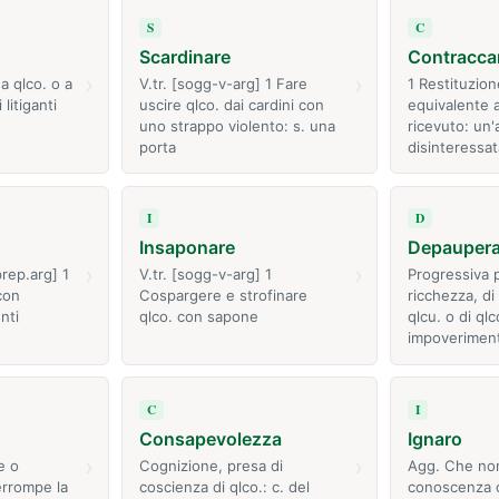
S
C
Scardinare
Contracca
›
›
a qlco. o a
V.tr. [sogg-v-arg] 1 Fare
1 Restituzione
 litiganti
uscire qlco. dai cardini con
equivalente 
uno strappo violento: s. una
ricevuto: un'
porta
disinteressa
I
D
Insaponare
Depauper
›
›
prep.arg] 1
V.tr. [sogg-v-arg] 1
Progressiva p
con
Cospargere e strofinare
ricchezza, di
nti
qlco. con sapone
qlcu. o di qlc
impoveriment
C
I
Consapevolezza
Ignaro
›
›
e o
Cognizione, presa di
Agg. Che no
errompe la
coscienza di qlco.: c. del
conoscenza o