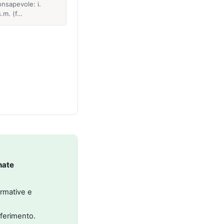
onsapevole: i.
s.m. (f…
nate
ormative e
riferimento.