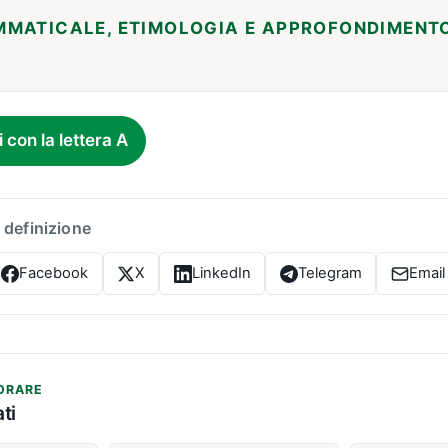
MMATICALE, ETIMOLOGIA E APPROFONDIMENT
i con la lettera A
 definizione
Facebook
X
LinkedIn
Telegram
Email
ORARE
ti