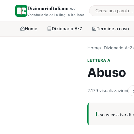
DizionarioItaliano
.net
Cerca una parol
Vocabolario della lingua italiana
Home
Dizionario A-Z
Termine a caso
Home
Dizionario A-Z
LETTERA A
Abuso
2.179 visualizzazioni
U
so eccessivo di 