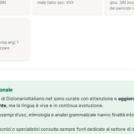
 SIN
male fatto sec. XVII
qlco. SIN inc
del pericolo 
›
prep.arg] 1
zzare
onale
i di DizionarioItaliano.net sono curate con attenzione e
aggior
nte
, ma la lingua è viva e in continua evoluzione.
, esempi d'uso, etimologia e analisi grammaticale hanno finalità inf
tecnici o specialistici consulta sempre fonti dedicate al settore di 