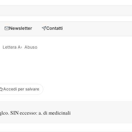
a
Newsletter
Contatti
Lettera A
Abuso
Accedi per salvare
qlco. SIN eccesso: a. di medicinali