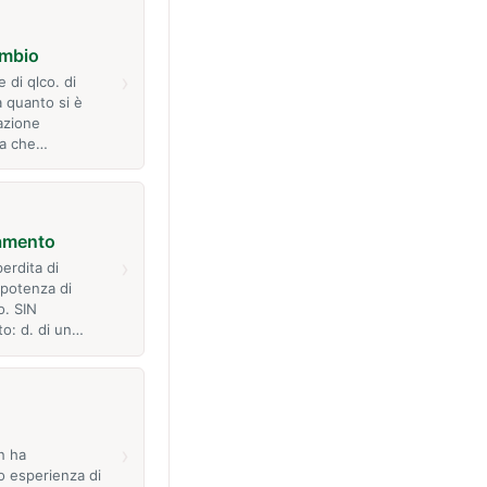
mbio
›
 di qlco. di
a quanto si è
azione
ta che…
amento
›
erdita di
 potenza di
o. SIN
o: d. di un…
›
n ha
 esperienza di