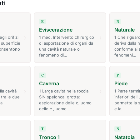
ti
E
N
Eviscerazione
Naturale
›
›
gli orifizi
1 med. Intervento chirurgico
1 Che riguard
 superficie
di asportazione di organi da
deriva dalla 
consentono
una cavità naturale o
conforme ai s
fenomeno di…
fenomeni…
C
P
Caverna
Piede
›
›
la cavità
1 Larga cavità nella roccia
1 Parte termin
tra le due
SIN spelonca, grotta:
inferiori del
la
esplorazione delle c. uomo
permette la 
delle c., uomo…
e la…
T
N
Tronco 1
Natatoia