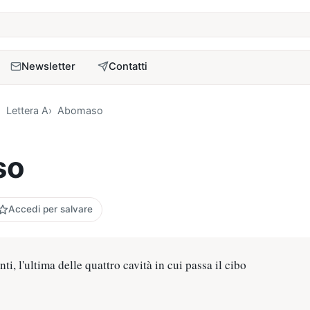
a
Newsletter
Contatti
Lettera A
Abomaso
so
Accedi per salvare
i, l'ultima delle quattro cavità in cui passa il cibo