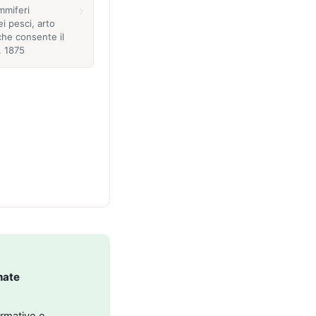
›
mmiferi
ei pesci, arto
che consente il
. 1875
nate
ormative e