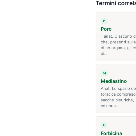
Termini correla
P
Poro
1 anat. Ciascuno de
che, presenti sulla
di un organo, gli 
di…
M
Mediastino
Anat. Lo spazio del
toracica compreso 
sacche pleuriche, 
colonna…
F
Forbicina