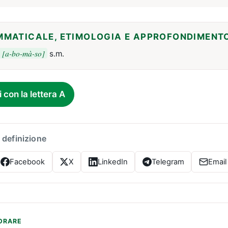
MMATICALE, ETIMOLOGIA E APPROFONDIMENT
[a-bo-mà-so]
s.m.
i con la lettera A
 definizione
Facebook
X
LinkedIn
Telegram
Email
ORARE