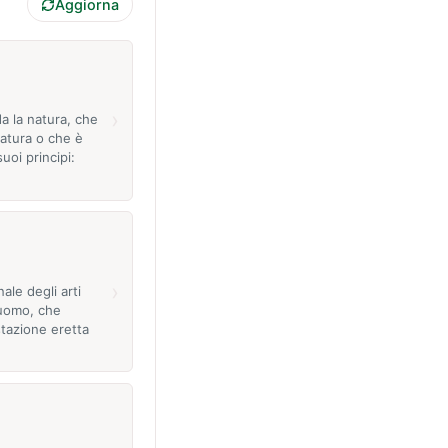
Aggiorna
›
a la natura, che
natura o che è
uoi principi:
›
ale degli arti
l'uomo, che
stazione eretta