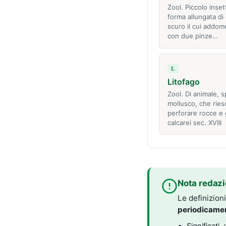
Zool. Piccolo inset
forma allungata di
scuro il cui addom
con due pinze…
L
Litofago
Zool. Di animale, s
mollusco, che ries
perforare rocce e 
calcarei sec. XVIII
Nota redazi
Le definizion
periodicame
Significati