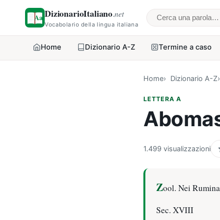
DizionarioItaliano
.net
Cerca una parol
Vocabolario della lingua italiana
Home
Dizionario A-Z
Termine a caso
Home
Dizionario A-Z
LETTERA A
Aboma
1.499 visualizzazioni
Z
ool. Nei Ruminant
Sec. XVIII