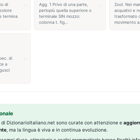
›
›
to di
Agg. 1 Privo di una parte,
Zool. Nei ma
 colore
perlopiù quella superiore o
acquatici e n
e termina
terminale SIN mozzo:
trasformato 
colonna t. fig…
movimento a
›
pec. di
ce a
gusci
onale
i di DizionarioItaliano.net sono curate con attenzione e
aggior
nte
, ma la lingua è viva e in continua evoluzione.
, esempi d'uso, etimologia e analisi grammaticale hanno finalità inf