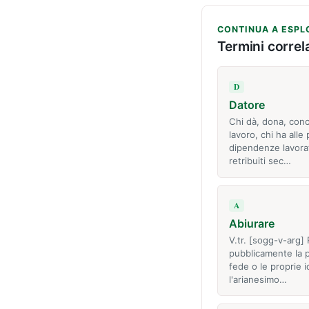
CONTINUA A ESPL
Termini correla
D
Datore
Chi dà, dona, conc
lavoro, chi ha alle 
dipendenze lavora
retribuiti sec…
A
Abiurare
V.tr. [sogg-v-arg] 
pubblicamente la p
fede o le proprie i
l'arianesimo…