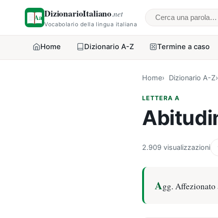
DizionarioItaliano
.net
Cerca una parol
Vocabolario della lingua italiana
Home
Dizionario A-Z
Termine a caso
Home
Dizionario A-Z
LETTERA A
Abitudi
2.909 visualizzazioni
A
gg. Affezionato 