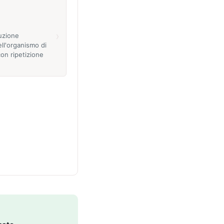
›
tuzione
ell'organismo di
con ripetizione