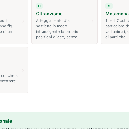
O
M
Oltranzismo
Metameria
›
›
uori
Atteggiamento di chi
1 biol. Costi
nso fig.:
sostiene in modo
particolare d
o di un
intransigente le proprie
vari animali, 
posizioni e idee, senza…
di parti che…
›
lco. che si
 mostrare
onale