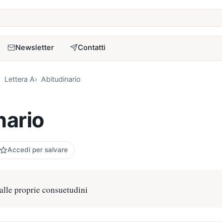
a
Newsletter
Contatti
Lettera A
Abitudinario
nario
Accedi per salvare
alle proprie consuetudini