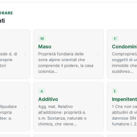
ORARE
ti
M
C
Maso
Condomin
›
›
ede d. di
Proprietà fondiaria delle
Comproprietà
proprie
zone alpine orientali che
soggetti di 
tori
comprende il podere, la casa
immobile che
colonica…
suddiviso…
A
I
Additivo
Impeniten
›
›
Ripudiare
Agg. mat. Relativo
1 Che non ca
ropria
all'addizione: proprietà a.
abitudini di 
dee: a.
s.m. Sostanza, naturale o
dannose SIN i
chimica, che viene…
fumatore i. 