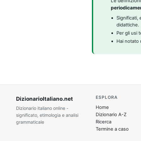
Le definizion
periodicame
Significati
didattiche.
Per gli usi 
Hai notato 
ESPLORA
DizionarioItaliano
.net
Home
Dizionario italiano online -
Dizionario A-Z
significato, etimologia e analisi
Ricerca
grammaticale
Termine a caso