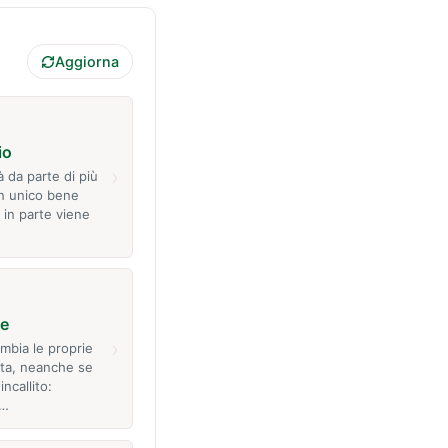
Aggiorna
io
›
 da parte di più
un unico bene
 in parte viene
te
›
mbia le proprie
vita, neanche se
ncallito:
2…