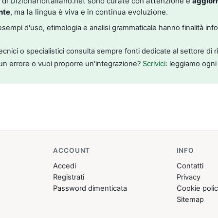
i di DizionarioItaliano.net sono curate con attenzione e
aggior
nte
, ma la lingua è viva e in continua evoluzione.
, esempi d'uso, etimologia e analisi grammaticale hanno finalità inf
tecnici o specialistici consulta sempre fonti dedicate al settore di 
un errore o vuoi proporre un'integrazione?
Scrivici
: leggiamo ogni
ACCOUNT
INFO
Accedi
Contatti
Registrati
Privacy
Password dimenticata
Cookie poli
Sitemap