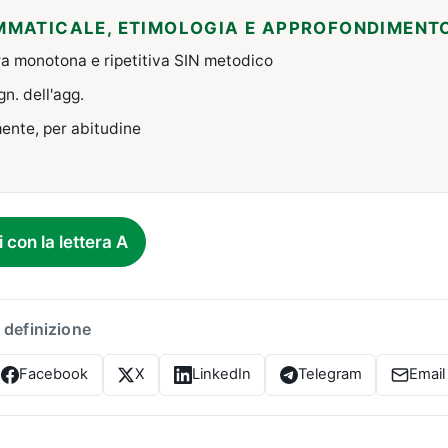
MMATICALE, ETIMOLOGIA E APPROFONDIMENT
ra monotona e ripetitiva SIN metodico
ign. dell'agg.
ente, per abitudine
i con la lettera A
 definizione
Facebook
X
LinkedIn
Telegram
Email