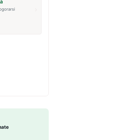
tà
›
ogorarsi
nate