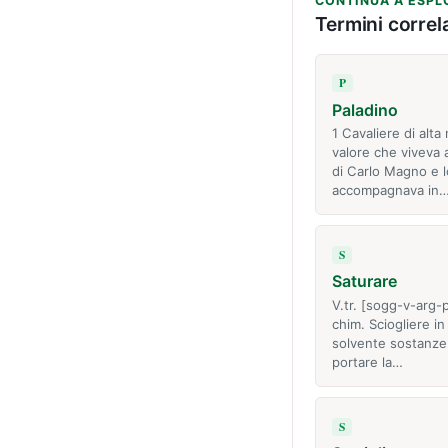
CONTINUA A ESPL
Termini correla
P
Paladino
1 Cavaliere di alta 
valore che viveva a
di Carlo Magno e l
accompagnava in
S
Saturare
V.tr. [sogg-v-arg-
chim. Sciogliere in
solvente sostanze 
portare la…
S