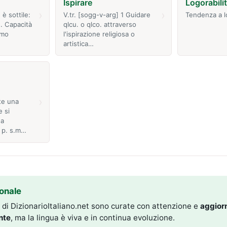
Ispirare
Logorabili
›
›
 è sottile:
V.tr. [sogg-v-arg] 1 Guidare
Tendenza a l
g. Capacità
qlcu. o qlco. attraverso
imo
l'ispirazione religiosa o
artistica…
›
te una
 si
na
 p. s.m…
onale
i di DizionarioItaliano.net sono curate con attenzione e
aggior
nte
, ma la lingua è viva e in continua evoluzione.