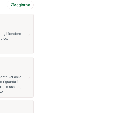
Aggiorna
›
v-arg] Rendere
 qlco.
›
nto variabile
e riguarda i
re, le usanze,
to