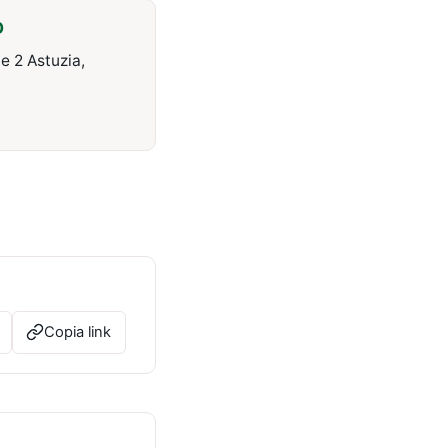
O
he 2 Astuzia,
Copia link