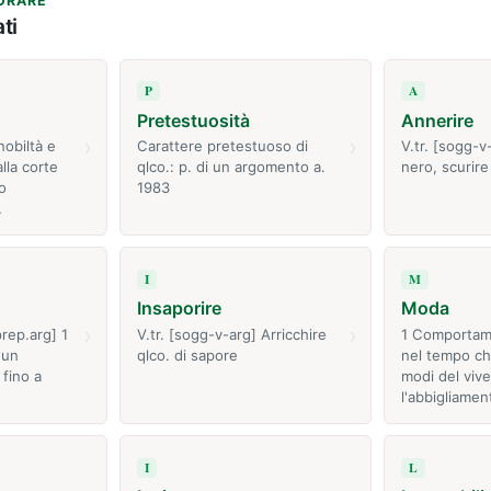
ORARE
ti
P
A
Pretestuosità
Annerire
›
›
nobiltà e
Carattere pretestuoso di
V.tr. [sogg-
lla corte
qlco.: p. di un argomento a.
nero, scurire
o
1983
…
I
M
Insaporire
Moda
›
›
prep.arg] 1
V.tr. [sogg-v-arg] Arricchire
1 Comportame
 un
qlco. di sapore
nel tempo ch
fino a
modi del vive
l'abbigliamen
I
L