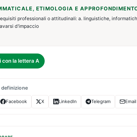
MMATICALE, ETIMOLOGIA E APPROFONDIMENT
requisiti professionali o attitudinali: a. linguistiche, informatic
cavarsi d'impaccio
i con la lettera A
 definizione
Facebook
X
LinkedIn
Telegram
Email