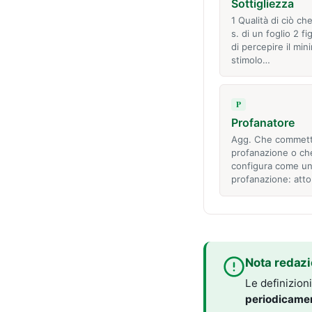
Sottigliezza
1 Qualità di ciò che
s. di un foglio 2 fi
di percepire il min
stimolo…
P
Profanatore
Agg. Che commet
profanazione o che
configura come u
profanazione: atto
Nota redazi
Le definizion
periodicame