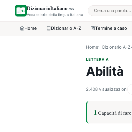
DizionarioItaliano
.net
Cerca una parol
Vocabolario della lingua italiana
Home
Dizionario A-Z
Termine a caso
Home
Dizionario A-Z
LETTERA A
Abilità
2.408 visualizzazioni
1
Capacità di fare