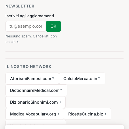
NEWSLETTER
Iscriviti agli aggiornamenti
OK
Nessuno spam. Cancellati con
un click.
IL NOSTRO NETWORK
AforismiFamosi.com
CalcioMercato.in
DictionnaireMedical.com
DizionarioSinonimi.com
MedicalVocabulary.org
RicetteCucina.biz
VocabolarioMedico.com