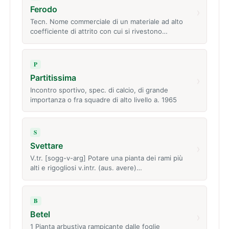
Ferodo
›
Tecn. Nome commerciale di un materiale ad alto
coefficiente di attrito con cui si rivestono…
P
Partitissima
›
Incontro sportivo, spec. di calcio, di grande
importanza o fra squadre di alto livello a. 1965
S
Svettare
›
V.tr. [sogg-v-arg] Potare una pianta dei rami più
alti e rigogliosi v.intr. (aus. avere)…
B
Betel
›
1 Pianta arbustiva rampicante dalle foglie