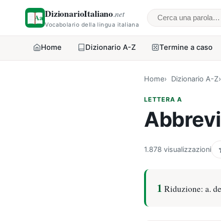
DizionarioItaliano
.net
Cerca una parol
Vocabolario della lingua italiana
Home
Dizionario A-Z
Termine a caso
Home
Dizionario A-Z
LETTERA A
Abbrevi
1.878 visualizzazioni
1
Riduzione: a. del