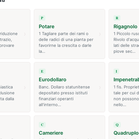
P
R
Potare
Rigagnolo
›
›
 riduzione
1 Tagliare parte dei rami o
1 Piccolo rus
trazio,
delle radici di una pianta per
Rivolo d'acqu
 provare
favorirne la crescita o darle
lati delle st
la…
piove sec…
E
I
Eurodollaro
Impenetrab
›
›
iastica
Banc. Dollaro statunitense
1 fis. Proprie
clusione
depositato presso istituti
tale per cui d
ta dalla
finanziari operanti
non possono
all'interno…
nello…
C
Q
Cameriere
Quadruplo