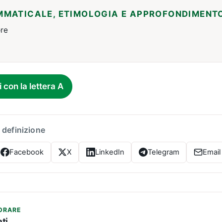
MMATICALE, ETIMOLOGIA E APPROFONDIMENT
ore
i con la lettera A
 definizione
Facebook
X
LinkedIn
Telegram
Email
ORARE
ti