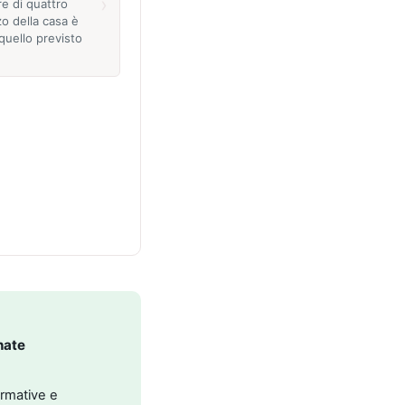
›
e di quattro
zo della casa è
 quello previsto
nate
ormative e