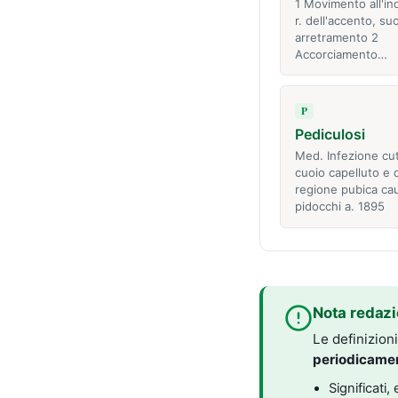
1 Movimento all'ind
r. dell'accento, su
arretramento 2
Accorciamento…
P
Pediculosi
Med. Infezione cu
cuoio capelluto e d
regione pubica ca
pidocchi a. 1895
Nota redazi
Le definizion
periodicame
Significati