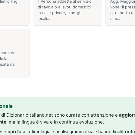
›
›
ietro ling.
1 Persona addetta al servizio
Agg. Maggior
o
di tavola o a lavori domestici
volte: il prez
in case private, alberghi,
q. rispetto a
locali…
s.m…
›
tanea del
ella
usata da
onale
i di DizionarioItaliano.net sono curate con attenzione e
aggior
nte
, ma la lingua è viva e in continua evoluzione.
, esempi d'uso, etimologia e analisi grammaticale hanno finalità inf