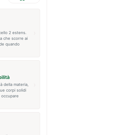
›
cello 2 estens.
a che scorre ai
rade quando
ilità
›
tà della materia,
ue corpi solidi
 occupare