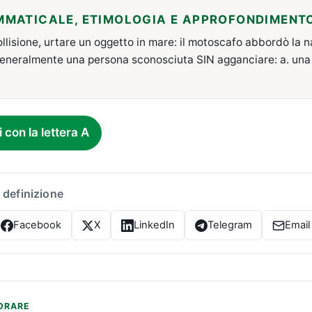
MMATICALE, ETIMOLOGIA E APPROFONDIMENT
ollisione, urtare un oggetto in mare: il motoscafo abbordò la 
generalmente una persona sconosciuta SIN agganciare: a. una 
i con la lettera A
 definizione
Facebook
X
LinkedIn
Telegram
Email
ORARE