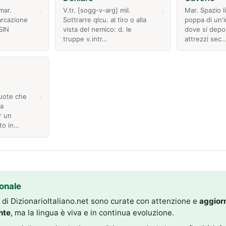
›
›
mar.
V.tr. [sogg-v-arg] mil.
Mar. Spazio l
arcazione
Sottrarre qlcu. al tiro o alla
poppa di un'
SIN
vista del nemico: d. le
dove si depos
truppe v.intr…
attrezzi sec
›
quote che
 a
r un
to in…
onale
i di DizionarioItaliano.net sono curate con attenzione e
aggior
nte
, ma la lingua è viva e in continua evoluzione.