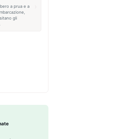
›
ibero a prua e a
imbarcazione,
itano gli
…
nate