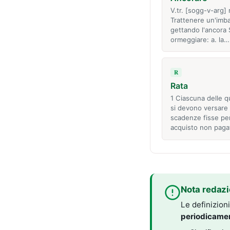
V.tr. [sogg-v-arg] 
Trattenere un'imb
gettando l'ancora 
ormeggiare: a. la…
R
Rata
1 Ciascuna delle 
si devono versare
scadenze fisse pe
acquisto non paga
Nota redazi
Le definizion
periodicame