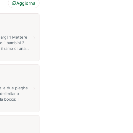
Aggiorna
›
-arg] 1 Mettere
 c. i bambini 2
e il ramo di una…
›
elle due pieghe
delimitano
la bocca: l.