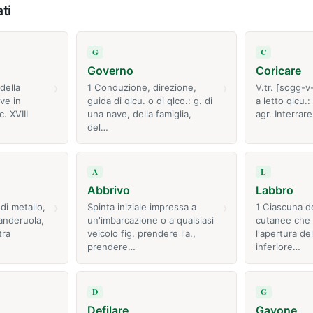
ti
G
C
Governo
Coricare
›
›
della
1 Conduzione, direzione,
V.tr. [sogg-v
ve in
guida di qlcu. o di qlco.: g. di
a letto qlcu.:
. XVIII
una nave, della famiglia,
agr. Interrar
del…
A
L
Abbrivo
Labbro
›
›
di metallo,
Spinta iniziale impressa a
1 Ciascuna d
anderuola,
un'imbarcazione o a qualsiasi
cutanee che 
tra
veicolo fig. prendere l'a.,
l'apertura del
prendere…
inferiore…
D
G
Defilare
Gavone