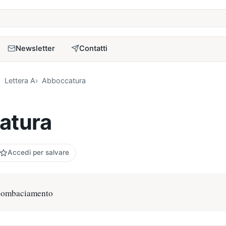
a
Newsletter
Contatti
Lettera A
Abboccatura
atura
Accedi per salvare
combaciamento