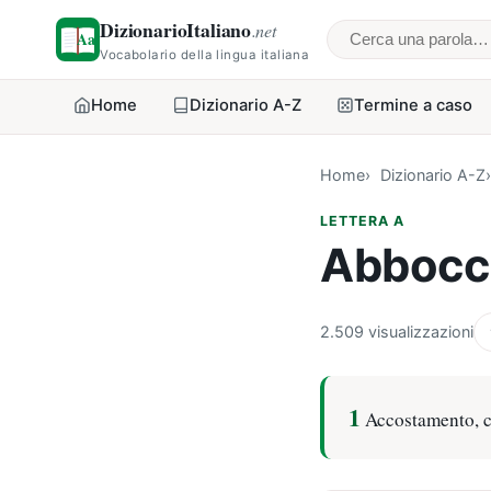
DizionarioItaliano
.net
Cerca una parol
Vocabolario della lingua italiana
Home
Dizionario A-Z
Termine a caso
Home
Dizionario A-Z
LETTERA A
Abbocc
2.509 visualizzazioni
1
Accostamento, 