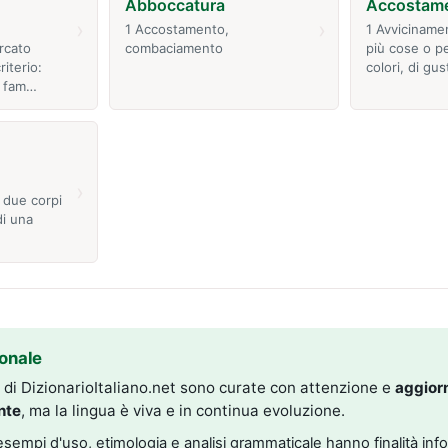
Abboccatura
Accostam
›
›
n
1 Accostamento,
1 Avviciname
rcato
combaciamento
più cose o pe
iterio:
colori, di gus
2 fam…
›
 due corpi
di una
onale
i di DizionarioItaliano.net sono curate con attenzione e
aggior
nte
, ma la lingua è viva e in continua evoluzione.
, esempi d'uso, etimologia e analisi grammaticale hanno finalità inf