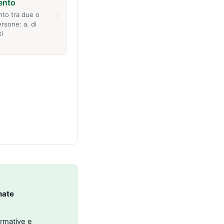
ento
›
nto tra due o
rsone: a. di
ti
nate
ormative e