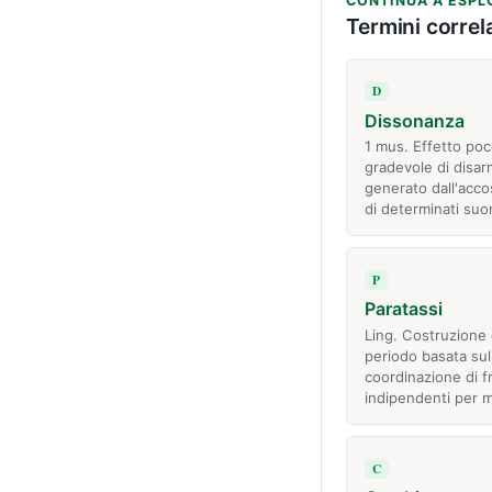
CONTINUA A ESPL
Termini correla
D
Dissonanza
1 mus. Effetto po
gradevole di disar
generato dall'acc
di determinati suo
P
Paratassi
Ling. Costruzione 
periodo basata sul
coordinazione di fr
indipendenti per 
C