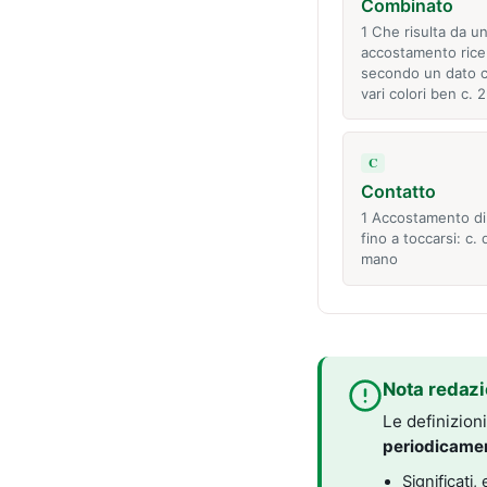
Combinato
1 Che risulta da u
accostamento rice
secondo un dato cr
vari colori ben c. 
C
Contatto
1 Accostamento di
fino a toccarsi: c. 
mano
Nota redazi
Le definizion
periodicame
Significati