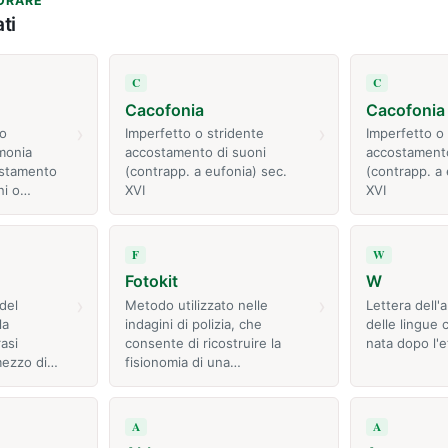
ORARE
ti
C
C
Cacofonia
Cacofonia
›
›
co
Imperfetto o stridente
Imperfetto o
monia
accostamento di suoni
accostamento
ostamento
(contrapp. a eufonia) sec.
(contrapp. a 
ni o…
XVI
XVI
F
W
Fotokit
W
›
›
del
Metodo utilizzato nelle
Lettera dell'a
la
indagini di polizia, che
delle lingue 
asi
consente di ricostruire la
nata dopo l'e
mezzo di…
fisionomia di una…
A
A