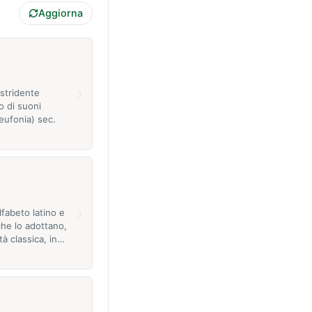
Aggiorna
›
 stridente
 di suoni
eufonia) sec.
›
lfabeto latino e
che lo adottano,
tà classica, in…