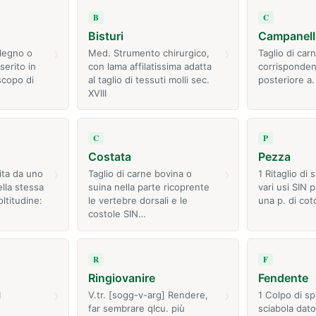
B
C
Bisturi
Campanell
›
›
 legno o
Med. Strumento chirurgico,
Taglio di car
serito in
con lama affilatissima adatta
corrisponden
scopo di
al taglio di tessuti molli sec.
posteriore a.
XVIII
C
P
Costata
Pezza
›
›
uita da uno
Taglio di carne bovina o
1 Ritaglio di 
ella stessa
suina nella parte ricoprente
vari usi SIN 
ltitudine:
le vertebre dorsali e le
una p. di cot
costole SIN…
R
F
Ringiovanire
Fendente
›
›
I
V.tr. [sogg-v-arg] Rendere,
1 Colpo di sp
far sembrare qlcu. più
sciabola dato