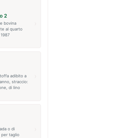
o 2
›
ne bovina
te al quarto
 1987
›
stoffa adibito a
panno, straccio:
one, di lino
›
ada o di
 per taglio