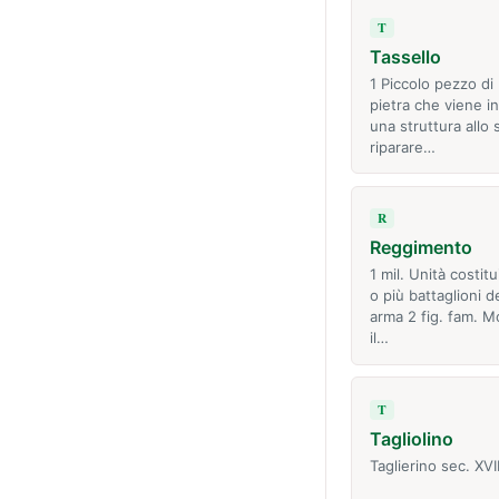
T
Tassello
1 Piccolo pezzo di
pietra che viene in
una struttura allo 
riparare…
R
Reggimento
1 mil. Unità costit
o più battaglioni d
arma 2 fig. fam. Mo
il…
T
Tagliolino
Taglierino sec. XVI