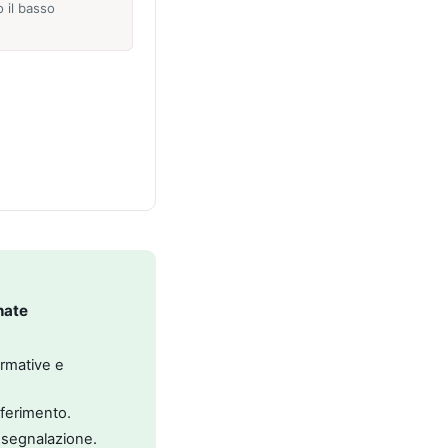
o il basso
nate
ormative e
riferimento.
 segnalazione.