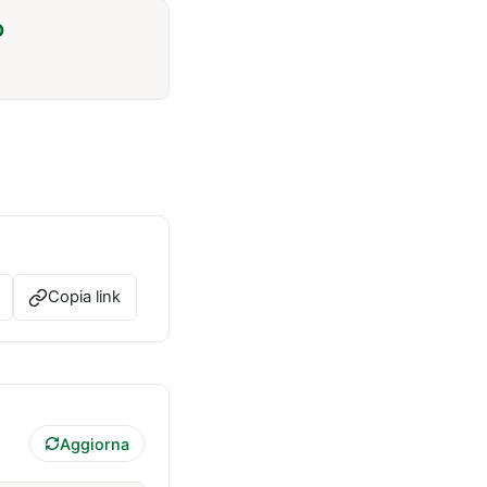
O
Copia link
Aggiorna