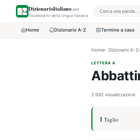
DizionarioItaliano
.net
Cerca una parol
Vocabolario della lingua italiana
Home
Dizionario A-Z
Termine a caso
Home
Dizionario A-Z
LETTERA A
Abbatt
2.692 visualizzazioni
1
Taglio