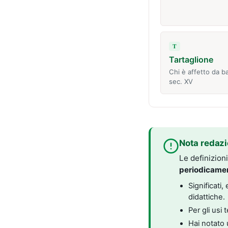
T
Tartaglione
Chi è affetto da b
sec. XV
Nota redazi
Le definizion
periodicame
Significati
didattiche.
Per gli usi 
Hai notato 