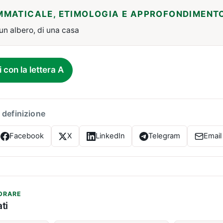
MMATICALE, ETIMOLOGIA E APPROFONDIMENT
 un albero, di una casa
i con la lettera A
 definizione
Facebook
X
LinkedIn
Telegram
Email
ORARE
ti