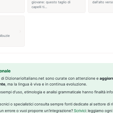
giovane: questo taglio di
dall'alto vers
capelli ti…
›
albuzie
onale
i di DizionarioItaliano.net sono curate con attenzione e
aggior
nte
, ma la lingua è viva e in continua evoluzione.
, esempi d'uso, etimologia e analisi grammaticale hanno finalità inf
tecnici o specialistici consulta sempre fonti dedicate al settore di 
un errore o vuoi proporre un'integrazione?
Scrivici
: leggiamo ogni