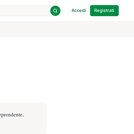
Accedi
Registrati
orprendente,