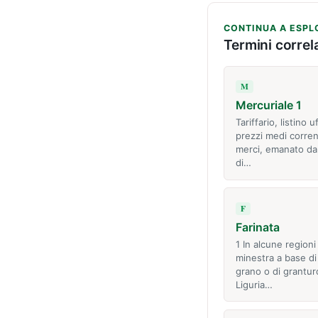
CONTINUA A ESPL
Termini correla
M
Mercuriale 1
Tariffario, listino u
prezzi medi corrent
merci, emanato da
di…
F
Farinata
1 In alcune regioni 
minestra a base di 
grano o di grantur
Liguria…