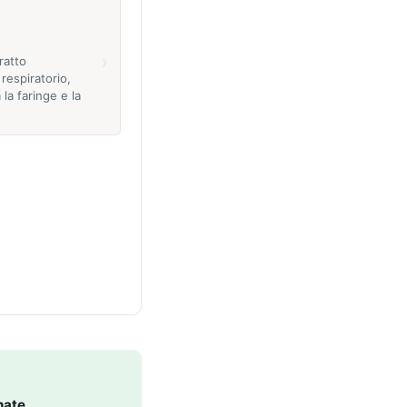
›
ratto
 respiratorio,
la faringe e la
nate