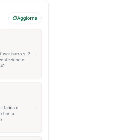
Aggiorna
›
 fuso: burro s. 2
confezionato:
941
›
i farina e
o fino a
o