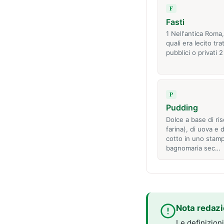
F
Fasti
1 Nell'antica Roma,
quali era lecito tra
pubblici o privati 2
P
Pudding
Dolce a base di ris
farina), di uova e d
cotto in uno stam
bagnomaria sec…
Nota redazi
Le definizion