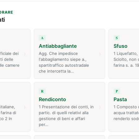
ORARE
ti
A
S
Antiabbagliante
Sfuso
›
›
fficiale dei
Agg. Che impedisce
1 Liquefatto,
i delle
l'abbagliamento siepe a.,
Sciolto, non 
lle camere
spartitraffico autostradale
farina s. a. 1
che intercetta la…
R
P
Rendiconto
Pasta
›
›
italiane,
1 Presentazione dei conti, in
1 Composto d
farina di
partic. di quelli relativi alla
acqua trattat
co 2 In
gestione di beni e affari
renderlo sod
per…