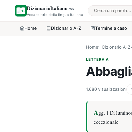
DizionarioItaliano
.net
Cerca una parol
Vocabolario della lingua italiana
Home
Dizionario A-Z
Termine a caso
Home
Dizionario A-Z
LETTERA A
Abbagli
1.680 visualizzazioni
A
gg. 1 Di luminos
eccezionale