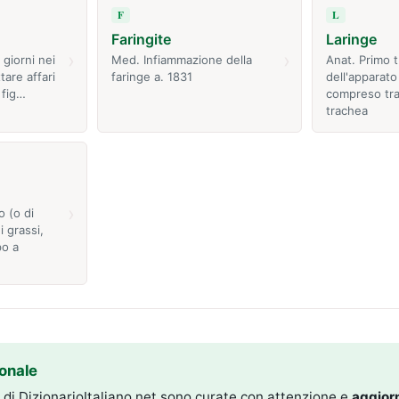
F
L
Faringite
Laringe
›
›
 giorni nei
Med. Infiammazione della
Anat. Primo t
ttare affari
faringe a. 1831
dell'apparato
 fig…
compreso tra 
trachea
›
o (o di
i grassi,
po a
onale
i di DizionarioItaliano.net sono curate con attenzione e
aggior