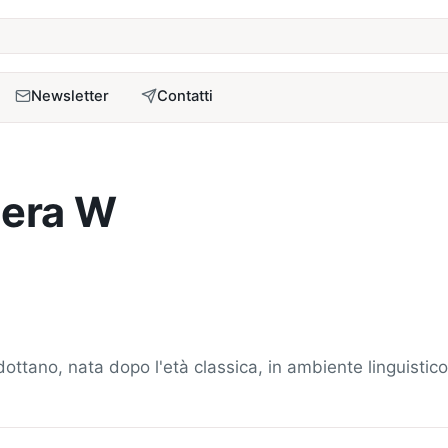
a
Newsletter
Contatti
ttera W
 adottano, nata dopo l'età classica, in ambiente linguisti